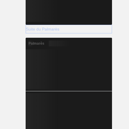
Suite du Palmarès
Palmarès