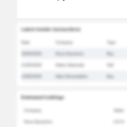
Latest insider transactions
Date
Company
Type
26/05/2026
Nova Dynamics
Buy
21/05/2026
Helios Materials
Sell
14/05/2026
Atlas Renewables
Buy
Estimated holdings
Company
Stake
Nova Dynamics
4.8 %