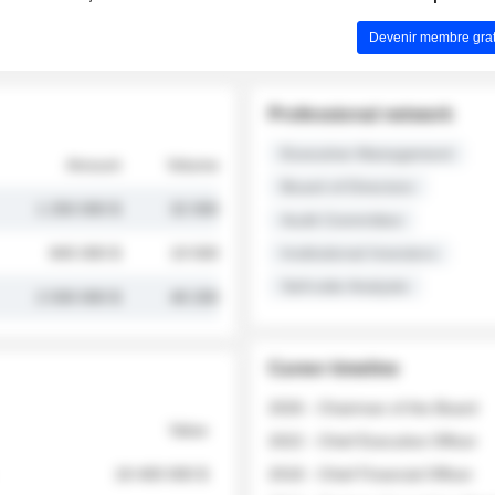
Devenir membre grat
Professional network
Executive Management
Amount
Volume
Board of Directors
1 250 000 $
32 000
Audit Committee
845 000 $
19 500
Institutional Investors
Sell-side Analysts
2 030 000 $
48 200
Career timeline
2026 - Chairman of the Board
Value
2022 - Chief Executive Officer
18 400 000 $
2018 - Chief Financial Officer