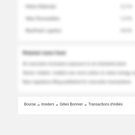
Helios Materials
2.1 %
Atlas Renewables
1.3 %
BluePeak Logistics
0.9 %
Related news feed
An executive increases exposure to an industrial stock
Sector rotation: insiders are more active on clean energy
New regulatory filing published for executive transactions
Bourse
Insiders
Gilles Bonnier
Transactions d'initiés