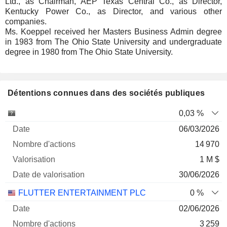
Ltd., as Chairman, AEP Texas Central Co., as Director,
Kentucky Power Co., as Director, and various other
companies.
Ms. Koeppel received her Masters Business Admin degree
in 1983 from The Ohio State University and undergraduate
degree in 1980 from The Ohio State University.
Détentions connues dans des sociétés publiques
Nombre
Date de
0,03 %
Société
Date
d'actions
Valorisation
valorisation
06/03/2026
14 970
1 M $
30/06/2026
FLUTTER ENTERTAINMENT PLC
0 %
02/06/2026
3 259