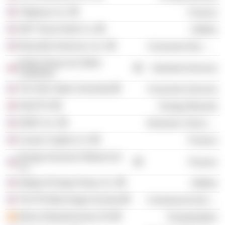
Citigroup, Inc.
Finance
AEP Texas North Co.
Utilities
Reynolds American, Inc.
Consumer Non-Durables
Kelda Group Ltd. (West
Industrial Services
Yorkshire)
The Ohio State University
Consumer Services
Shell Plc
Energy Minerals
AEMT, Inc.
Electronic Technology
Corsair Capital LLC
Finance
Energy Insurance Mutual Ltd.
Finance
Co.
Integrys Energy Group, Inc.
Utilities
The Phi Beta Kappa Society
Commercial Services
Itínere Infraestructuras SA
Transportation