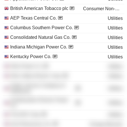
British American Tobacco plc
Consumer Non-Durables
AEP Texas Central Co.
Utilities
Columbus Southern Power Co.
Utilities
Consolidated Natural Gas Co.
Utilities
Indiana Michigan Power Co.
Utilities
Kentucky Power Co.
Utilities
Ohio Power Co.
Utilities
Ohio Valley Electric Corp.
Utilities
Public Service Company of
Utilities
Oklahoma
Southwestern Electric Power
Utilities
Co.
The AES Corp.
Utilities
Arch Resources, Inc.
Energy Minerals