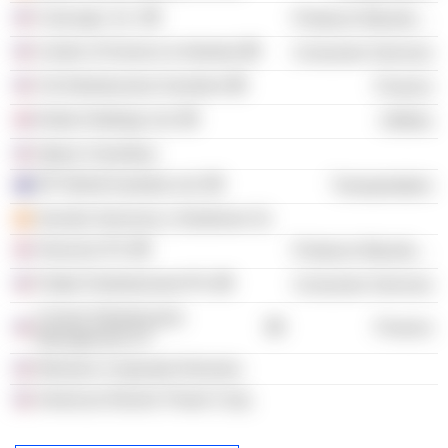
CoaLogix, Inc.
Producer Manufacturing
Center of Science & Industry
Consumer Services
Citi Infrastructure Investors
Finance
Kelda Holdings Ltd.
Utilities
Opera Columbus
DP World Australia Ltd.
Transportation
Arecibo Servicios y Gestiones SL
Vesuvius Plc
Producer Manufacturing
Flutter Entertainment Plc
Consumer Services
Corsair Infrastructure
Finance
Management LP
Womens Corporate Directors
American Electric Power Corp.