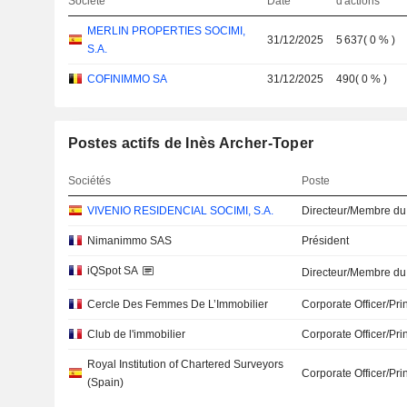
Société
Date
d'actions
MERLIN PROPERTIES SOCIMI,
31/12/2025
5 637
(
0 %
)
S.A.
COFINIMMO SA
31/12/2025
490
(
0 %
)
Postes actifs de Inès Archer-Toper
Sociétés
Poste
VIVENIO RESIDENCIAL SOCIMI, S.A.
Directeur/Membre du
Nimanimmo SAS
Président
iQSpot SA
Directeur/Membre du
Cercle Des Femmes De L’Immobilier
Corporate Officer/Pri
Club de l'immobilier
Corporate Officer/Pri
Royal Institution of Chartered Surveyors
Corporate Officer/Pri
(Spain)