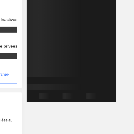
Inactives
se privées
rcher-
liées au