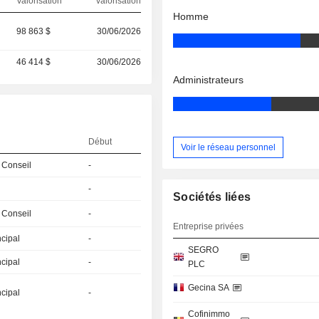
Valorisation
valorisation
Homme
98 863 $
30/06/2026
46 414 $
30/06/2026
Administrateurs
Début
Voir le réseau personnel
 Conseil
-
-
Sociétés liées
 Conseil
-
Entreprise privées
ncipal
-
SEGRO
ncipal
-
PLC
Gecina SA
ncipal
-
Cofinimmo