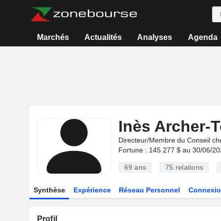
Marchés
Actualités
Analyses
Agenda
Inès Archer-
Directeur/Membre du Conseil ch
Fortune : 145 277 $ au 30/06/2
69 ans
75
relations
Synthèse
Expérience
Réseau Personnel
Connexio
Profil