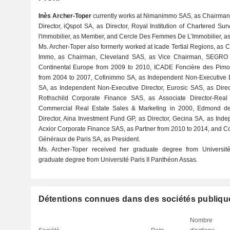
Inès Archer-Toper
currently works at Nimanimmo SAS, as Chairman,
Director, iQspot SA, as Director, Royal Institution of Chartered S
l'immobilier, as Member, and Cercle Des Femmes De L’Immobilier, a
Ms. Archer-Toper also formerly worked at Icade Tertial Regions, as Ch
Immo, as Chairman, Cleveland SAS, as Vice Chairman, SEGRO 
Continental Europe from 2009 to 2010, ICADE Foncière des Pimont
from 2004 to 2007, Cofinimmo SA, as Independent Non-Executive 
SA, as Independent Non-Executive Director, Eurosic SAS, as Dir
Rothschild Corporate Finance SAS, as Associate Director-Real
Commercial Real Estate Sales & Marketing in 2000, Edmond de
Director, Aina Investment Fund GP, as Director, Gecina SA, as Ind
Acxior Corporate Finance SAS, as Partner from 2010 to 2014, and 
Généraux de Paris SA, as President.
Ms. Archer-Toper received her graduate degree from Universi
graduate degree from Université Paris II Panthéon Assas.
Détentions connues dans des sociétés publiqu
Nombre