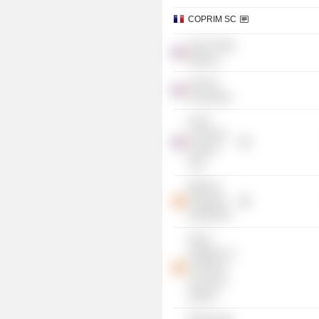
COPRIM SC
Icade Tertial
Regions
Club de
l'immobilier
Acxior
Corporate
Finance
SAS
MERLIN
Properties
SOCIMI SA
Royal
Institution of
Chartered
Surveyors
(Spain)