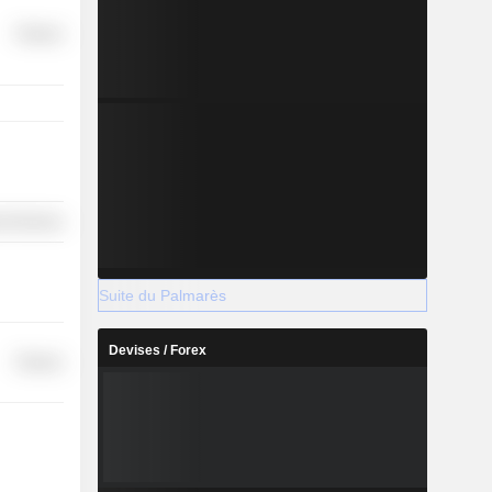
Finance
l Services
Suite du Palmarès
Devises / Forex
Finance