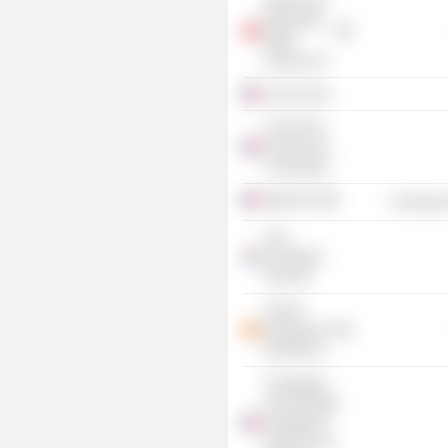
Edmond de
Rothschild
REIM
(Suisse) SA
Acxior Immo
Cercle Des
Femmes De
L’Immobilier
iQSpot SA
Commercia
Aina
Investment
Fund GP
Vivenio
Residencial
SOCIMI SA
Compagnie
des Entrepôts
et Magasins
Généraux de