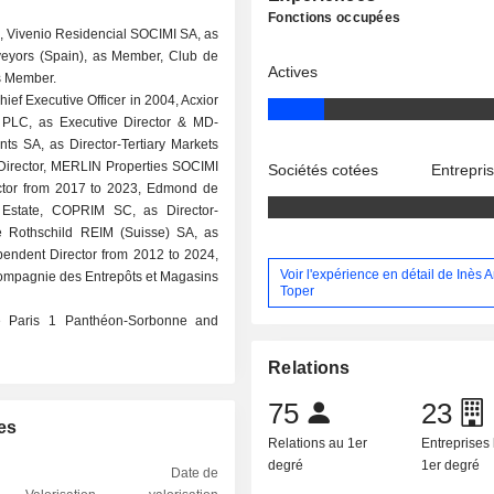
Fonctions occupées
 Vivenio Residencial SOCIMI SA, as
urveyors (Spain), as Member, Club de
Actives
s Member.
ief Executive Officer in 2004, Acxior
PLC, as Executive Director & MD-
s SA, as Director-Tertiary Markets
Director, MERLIN Properties SOCIMI
Sociétés cotées
Entrepri
ector from 2017 to 2023, Edmond de
 Estate, COPRIM SC, as Director-
 Rothschild REIM (Suisse) SA, as
ependent Director from 2012 to 2024,
Voir l'expérience en détail de Inès A
Compagnie des Entrepôts et Magasins
Toper
té Paris 1 Panthéon-Sorbonne and
Relations
75
23
es
Relations au 1er
Entreprises 
degré
1er degré
Date de