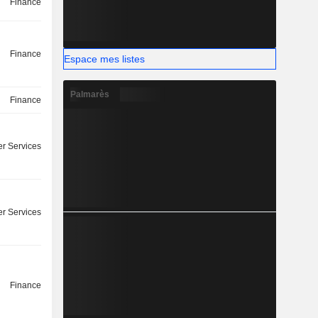
Finance
Finance
Espace mes listes
Palmarès
Finance
r Services
r Services
Finance