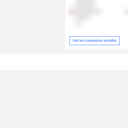
Independent
Pet Partners
Intermediate
R
Holdings
LLC
Voir les connexions sociétés