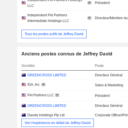
Independent Pet Partners Holdings
Président
LLC
Independent Pet Partners
Directeur/Membre du
Intermediate Holdings LLC
Tous les postes actifs de Jeffrey David
Anciens postes connus de Jeffrey David
Sociétés
Poste
GREENCROSS LIMITED
Directeur Général
IGA, Inc.
Sales & Marketing
Pet Partners LLC
Président
GREENCROSS LIMITED
Directeur Général
Davids Holdings Pty Ltd.
Corporate Officer/Pri
Voir l'expérience en détail de Jeffrey David