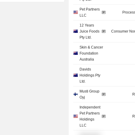
Pet Partners
Process
LLC
12 Years
Juice Foods
Consumer Non
Pty Ltd.
Skin & Cancer
Foundation
Australia
Davids
Holdings Pty
Ltd.
Musti Group
R
Oyj
Independent
Pet Partners
R
Holdings
LLC