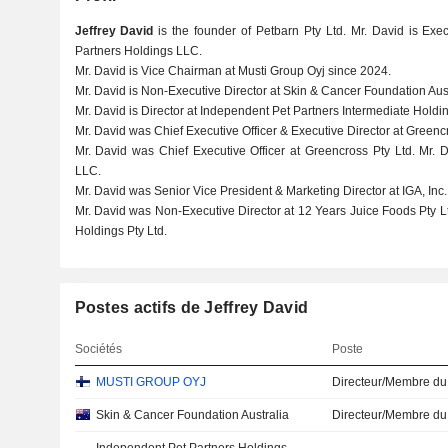
Jeffrey David
is the founder of Petbarn Pty Ltd. Mr. David is Ex
Partners Holdings LLC.
Mr. David is Vice Chairman at Musti Group Oyj since 2024.
Mr. David is Non-Executive Director at Skin & Cancer Foundation Aust
Mr. David is Director at Independent Pet Partners Intermediate Holdi
Mr. David was Chief Executive Officer & Executive Director at Greencr
Mr. David was Chief Executive Officer at Greencross Pty Ltd. Mr.
LLC.
Mr. David was Senior Vice President & Marketing Director at IGA, Inc
Mr. David was Non-Executive Director at 12 Years Juice Foods Pty Lt
Holdings Pty Ltd.
Postes actifs de Jeffrey David
Sociétés
Poste
MUSTI GROUP OYJ
Directeur/Membre du
Skin & Cancer Foundation Australia
Directeur/Membre du