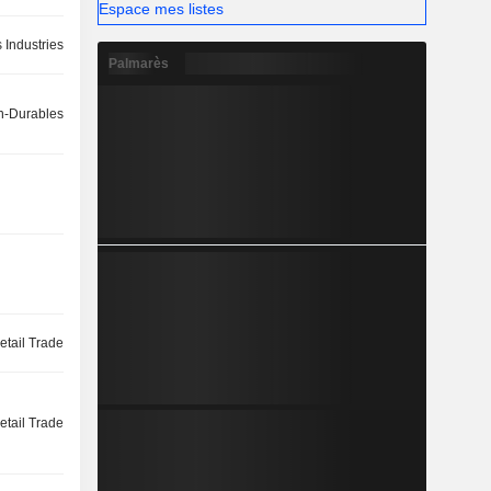
Espace mes listes
 Industries
Palmarès
-Durables
etail Trade
etail Trade