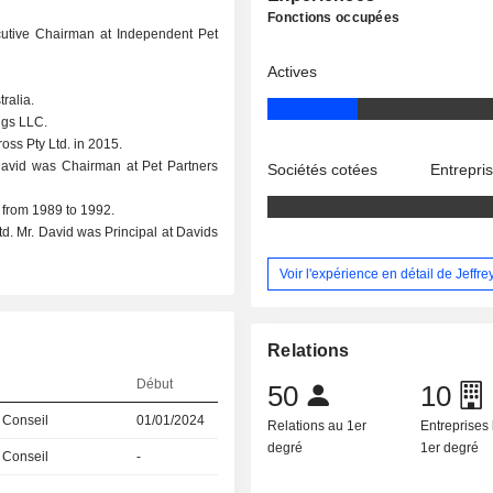
Fonctions occupées
ecutive Chairman at Independent Pet
Actives
ralia.
ngs LLC.
oss Pty Ltd. in 2015.
 David was Chairman at Pet Partners
Sociétés cotées
Entrepri
. from 1989 to 1992.
d. Mr. David was Principal at Davids
Voir l'expérience en détail de Jeffr
Relations
Début
50
10
 Conseil
01/01/2024
Relations au 1er
Entreprises 
degré
1er degré
 Conseil
-