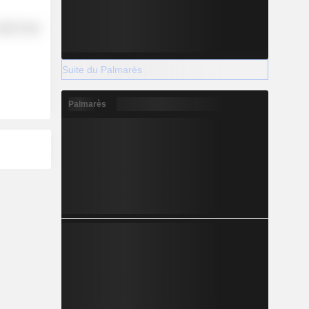
etail Trade
Suite du Palmarès
Palmarès