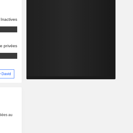
Inactives
se privées
ey David
liées au