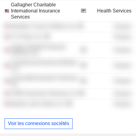
Gallagher Charitable
International Insurance
Health Services
Services
Bomford, Couch & Wilson, Inc.
Finance
C E Paine, Inc.
Finance
Hagan Newkirk Financial
Finance
Services, Inc.
Commercial Insurance Brokers
Finance
LLC
Associated Insurance Services,
Finance
Inc.
CRES Insurance Services LLC
Finance
Barrett, Liner & Buss LLC
Finance
Voir les connexions sociétés