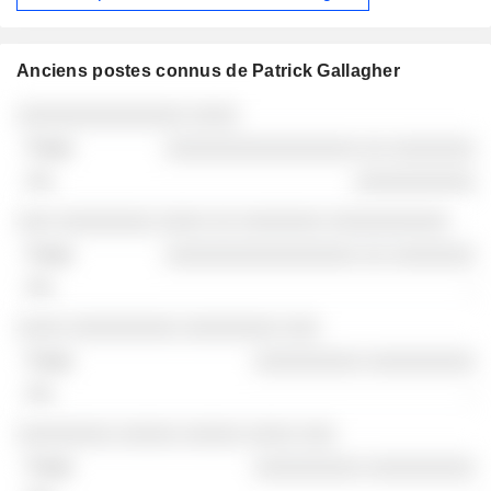
Anciens postes connus de Patrick Gallagher
Sociétés
Poste
Fin
░░░░░░░░░░░░░░ ░░░░
░░░░░░░░░░░░░░░░ ░░ ░░░░░░░
░░░░░░░░░░
░░░ ░░░░░░░░ ░░░░ ░░ ░░░░░░░ ░░░░░░░░░░
░░░░░░░░░░░░░░░░ ░░ ░░░░░░░
-
░░░░ ░░░░░░░░░ ░░░░░░░░ ░░░
░░░░░░░░░ ░░░░░░░░░
-
░░░░░░░░ ░░░░░ ░░░░░ ░░░░ ░░░
░░░░░░░░░ ░░░░░░░░░