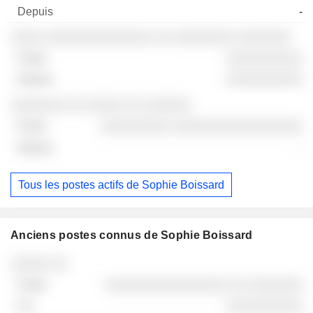
-
░░░░ ░░░░░░░░░░░░░░ ░░ ░░░░░░░░ ░░░░░░░
░░░░░░░░░░
░░░░░░░░░░
░░░░░░░ ░░ ░░░░░ ░░ ░░░░░░
░░░░░░░░░ ░░░░░░░░░░░░░░░░░
-
Tous les postes actifs de Sophie Boissard
Anciens postes connus de Sophie Boissard
Sociétés
Poste
Fin
░░░░░ ░░
░░░░░░░░░░░░░░░░ ░░ ░░░░░░░
░░░░░░░░░░