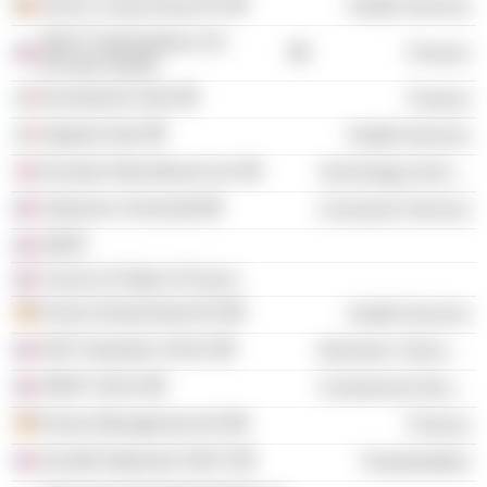
Senior Living Group NV
Health Services
SNCF Participations SA
Finance
(Private Equity)
Eurostazioni SpA
Finance
Segesta SpA
Health Services
Eurostar International Ltd.
Technology Services
Sorbonne Université
Consumer Services
AERP
Council of State of France
Korian Deutschland AG
Health Services
GIAT Industries SASU
Electronic Technology
AREP SASU
Commercial Services
Korian Management AG
Finance
Société Nationale SNCF
Transportation