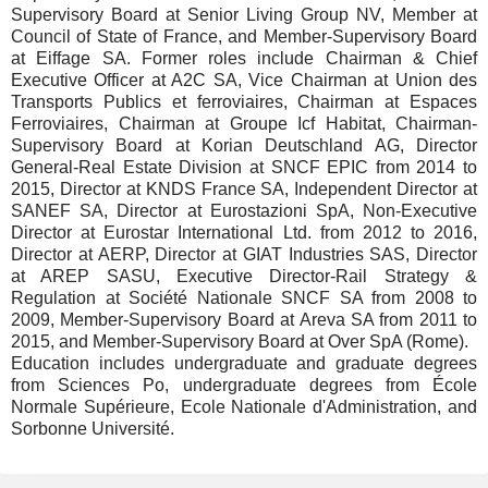
Supervisory Board at Senior Living Group NV, Member at
Council of State of France, and Member-Supervisory Board
at Eiffage SA. Former roles include Chairman & Chief
Executive Officer at A2C SA, Vice Chairman at Union des
Transports Publics et ferroviaires, Chairman at Espaces
Ferroviaires, Chairman at Groupe Icf Habitat, Chairman-
Supervisory Board at Korian Deutschland AG, Director
General-Real Estate Division at SNCF EPIC from 2014 to
2015, Director at KNDS France SA, Independent Director at
SANEF SA, Director at Eurostazioni SpA, Non-Executive
Director at Eurostar International Ltd. from 2012 to 2016,
Director at AERP, Director at GIAT Industries SAS, Director
at AREP SASU, Executive Director-Rail Strategy &
Regulation at Société Nationale SNCF SA from 2008 to
2009, Member-Supervisory Board at Areva SA from 2011 to
2015, and Member-Supervisory Board at Over SpA (Rome).
Education includes undergraduate and graduate degrees
from Sciences Po, undergraduate degrees from École
Normale Supérieure, Ecole Nationale d'Administration, and
Sorbonne Université.