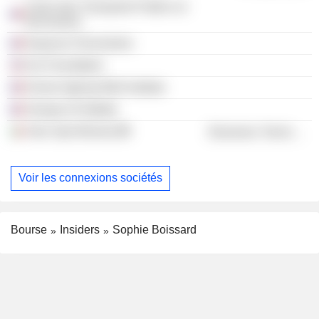
Union des Transports Publics et
ferroviaires
Espaces Ferroviaires
Kor Foundation
Korian Ageing Well Institute
Groupe Icf Habitat
Over SpA (Rome)
Electronic Technology
Voir les connexions sociétés
Bourse
Insiders
Sophie Boissard