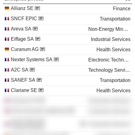
Allianz SE
Finance
SNCF EPIC
Transportation
Areva SA
Non-Energy Minerals
Eiffage SA
Industrial Services
Curanum AG
Health Services
Nexter Systems SA
Electronic Technology
A2C SA
Technology Services
SANEF SA
Transportation
Clariane SE
Health Services
Sciences Po
Consumer Services
École Normale Supérieure
Consumer Services
Ecole Nationale
Consumer Services
d'Administration