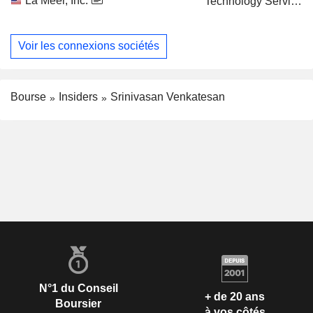
La Meer, Inc.
Technology Services
Voir les connexions sociétés
Bourse
Insiders
Srinivasan Venkatesan
N°1 du Conseil
+ de 20 ans
Boursier
à vos côtés