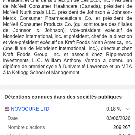
Président et chef de la direction de Centocor, Inc. Président
de McNeil Consumer Healthcare (Canada), président de
McNeil Nutritionals LLC, président de Johnson & Johnson-
Merck Consumer Pharmaceuticals Co. et président de
McNeil Consumer Products Co. (qui sont toutes des filiales
de Johnson & Johnson), vice-président exécutif de
Mondelez International, Inc. et président, chef de la direction
et vice-président exécutif de Kraft Foods North America, Inc.
(une filiale de Mondelez International, Inc.), directeur chez
Kraft Foods Group, Inc. et associé chez Ripplewood
Investments LLC. William Anthony Vernon a obtenu un
diplôme de premier cycle à l'université Lawrence et un MBA
à la Kellogg School of Management.
Détentions connues dans des sociétés publiques
Nombre
Date de
NOVOCURE LTD.
0,18 %
Société
Date
d'actions
Valorisation
valorisation
03/06/2026
209 267