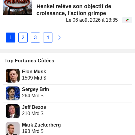
Henkel relève son objectif de
croissance, l'action grimpe
Le 06 août 2026 à 13:35
1
2
3
4
Top Fortunes Côtées
Elon Musk
1509 Mrd $
Sergey Brin
264 Mrd $
Jeff Bezos
210 Mrd $
Mark Zuckerberg
193 Mrd $