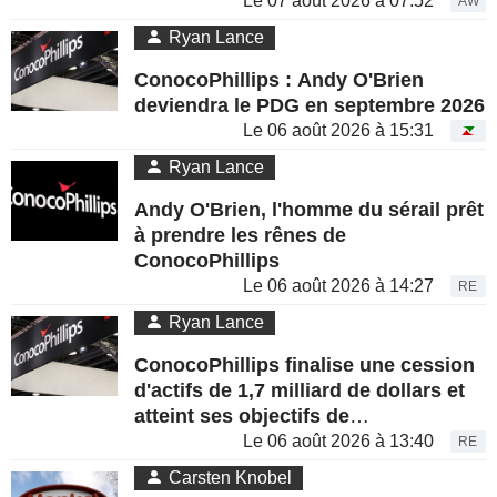
Le 07 août 2026 à 07:52
AW
Ryan Lance
ConocoPhillips : Andy O'Brien
deviendra le PDG en septembre 2026
Le 06 août 2026 à 15:31
Ryan Lance
Andy O'Brien, l'homme du sérail prêt
à prendre les rênes de
ConocoPhillips
Le 06 août 2026 à 14:27
RE
Ryan Lance
ConocoPhillips finalise une cession
d'actifs de 1,7 milliard de dollars et
atteint ses objectifs de
désinvestissement en avance
Le 06 août 2026 à 13:40
RE
Carsten Knobel