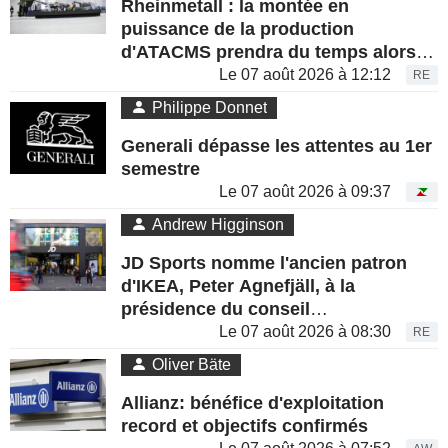
Rheinmetall : la montée en
puissance de la production
d'ATACMS prendra du temps alors
que les États-Unis reconstituent
Le 07 août 2026 à 12:12
RE
leurs stocks
Philippe Donnet
Generali dépasse les attentes au 1er
semestre
Le 07 août 2026 à 09:37
Andrew Higginson
JD Sports nomme l'ancien patron
d'IKEA, Peter Agnefjäll, à la
présidence du conseil
d'administration
Le 07 août 2026 à 08:30
RE
Oliver Bäte
Allianz: bénéfice d'exploitation
record et objectifs confirmés