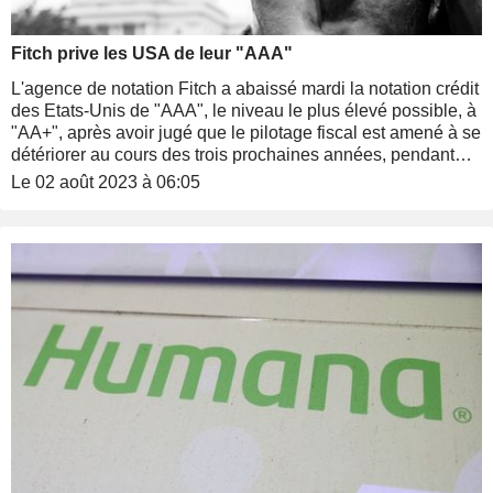
Fitch prive les USA de leur "AAA"
L'agence de notation Fitch a abaissé mardi la notation crédit
des Etats-Unis de "AAA", le niveau le plus élevé possible, à
"AA+", après avoir jugé que le pilotage fiscal est amené à se
détériorer au cours des trois prochaines années, pendant
que le fardeau de la dette publique continue de croître.
Le 02 août 2023 à 06:05