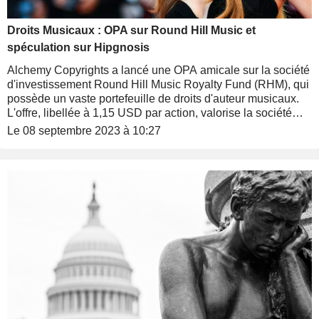
Droits Musicaux : OPA sur Round Hill Music et
spéculation sur Hipgnosis
Alchemy Copyrights a lancé une OPA amicale sur la société
d'investissement Round Hill Music Royalty Fund (RHM), qui
possède un vaste portefeuille de droits d'auteur musicaux.
L'offre, libellée à 1,15 USD par action, valorise la société
468,8 millions de dollars, soit une prime de 67% sur le cours
Le 08 septembre 2023 à 10:27
de la veille.