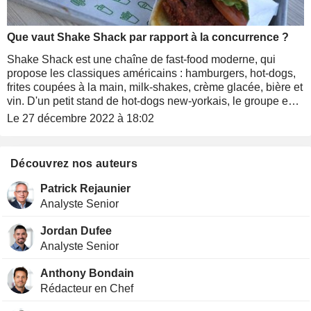
Que vaut Shake Shack par rapport à la concurrence ?
Shake Shack est une chaîne de fast-food moderne, qui
propose les classiques américains : hamburgers, hot-dogs,
frites coupées à la main, milk-shakes, crème glacée, bière et
vin. D'un petit stand de hot-dogs new-yorkais, le groupe est
devenu, en quelques années seulement, une multinationale
Le 27 décembre 2022 à 18:02
reconnue. Mais est-ce une bonne action dans laquelle
investir ?
Découvrez nos auteurs
Patrick Rejaunier
Analyste Senior
Jordan Dufee
Analyste Senior
Anthony Bondain
Rédacteur en Chef