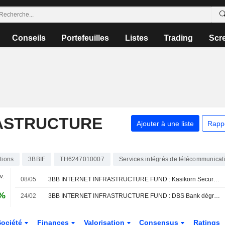
Conseils
Portefeuilles
Listes
Trading
Scr
RASTRUCTURE
Ajouter à une liste
Rapp
tions
3BBIF
TH6247010007
Services intégrés de télécommunicat
v.
08/05
3BB INTERNET INFRASTRUCTURE FUND : Kasikorn Securities de neutre à vendeur sur le dossier
 %
24/02
3BB INTERNET INFRASTRUCTURE FUND : DBS Bank dégrade son opinion à neutre
Société
Finances
Valorisation
Consensus
Ratings