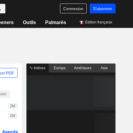
Connexion
S'abonner
eeners
Outils
Palmarès
Édition française
Indices
Europe
Amériques
Asie
ort PDF
ions
ZM
ZM
Agenda
Secteur