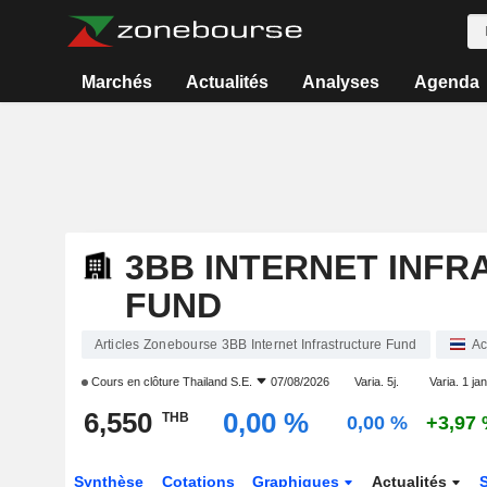
Marchés
Actualités
Analyses
Agenda
3BB INTERNET INF
FUND
Articles Zonebourse 3BB Internet Infrastructure Fund
Ac
Cours en clôture
Thailand S.E.
07/08/2026
Varia. 5j.
Varia. 1 jan
6,550
0,00 %
THB
0,00 %
+3,97
Synthèse
Cotations
Graphiques
Actualités