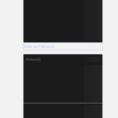
Suite du Palmarès
Palmarès