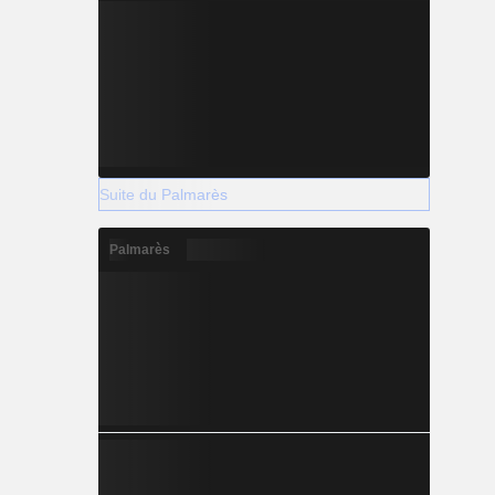
Suite du Palmarès
Palmarès