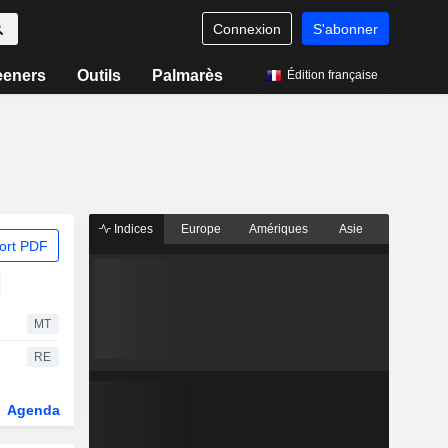
Connexion
S'abonner
eeners
Outils
Palmarès
Édition française
Indices
Europe
Amériques
Asie
ort PDF
MT
RE
Agenda
Secteur
Dérivés
Fonds et ETFs