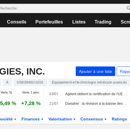
Conseils
Portefeuilles
Listes
Trading
Scr
IES, INC.
Ajouter à une liste
Rapp
A
US00846U1016
Equipement et technologie médicale avancés
Varia. 5j.
Varia. 1 janv.
23/07
Agilent obtient la certification de l'UE pour le diagnostic compagnon du Keytruda dans les cancers gynécologiques
5,49 %
+7,28 %
21/07
Danaher : la révision à la baisse des perspectives de revenus et la déception dans les biotechnologies éclipsent le relèvement des prévisions de bénéfices
Société
Finances
Valorisation
Consensus
Ratings