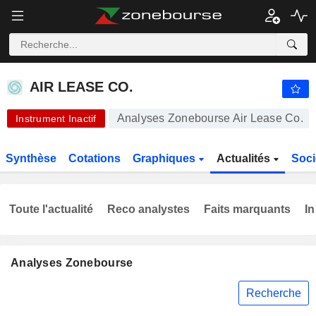
AIR LEASE CO.
65,00
$
+0,03 %
AIR LEASE CO.
Analyses Zonebourse Air Lease Co.
Instrument Inactif
Synthèse
Cotations
Graphiques
Actualités
Soci
Toute l'actualité
Reco analystes
Faits marquants
In
Analyses Zonebourse
Recherche