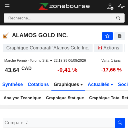
ALAMOS GOLD INC.
43,64
$
-0,41 %
ALAMOS GOLD INC.
Graphique Comparatif Alamos Gold Inc.
Actions
Marché Fermé -
Toronto S.E.
22:18:39 06/08/2026
Varia. 1 janv.
CAD
-0,41 %
43,64
-17,66 %
Synthèse
Cotations
Graphiques
Actualités
Soci
Analyse Technique
Graphique Statique
Graphique Total Re