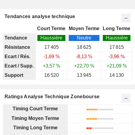
Tendances analyse technique
Court Terme
Moyen Terme
Long Terme
Tendance
Haussière
Neutre
Haussière
Résistance
17 405
18 625
17 815
Ecart / Rés.
-1,69 %
-8,13 %
-3,96 %
Ecart / Supp.
+3,57 %
+22,70 %
+21,09 %
Support
16 520
13 945
14 130
Ratings Analyse Technique Zonebourse
Timing Court Terme
Timing Moyen Terme
Timing Long Terme