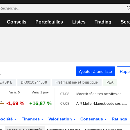
Conseils
Portefeuilles
Listes
Trading
Scr
K
Ajouter à une liste
Rapp
ERSK B
DK0010244508
Frêt maritime et logistique
PEA
Varia. 5j.
Varia. 1 janv.
07/08
Maersk cède ses activités de sécurité et de formation à OpenGate Capital
-1,69 %
+16,87 %
07/08
A.P. Møller-Maersk cède ses activités de formation à Open Gate Capital
Société
Finances
Valorisation
Consensus
Ratings