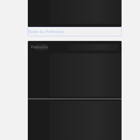
Suite du Palmarès
Palmarès