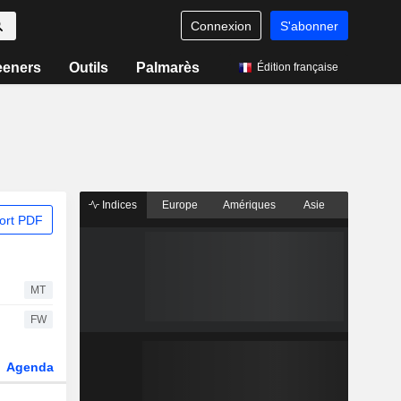
Connexion
S'abonner
eeners
Outils
Palmarès
Édition française
Indices
Europe
Amériques
Asie
ort PDF
MT
FW
Agenda
Secteur
Dérivés
Fonds et ETFs