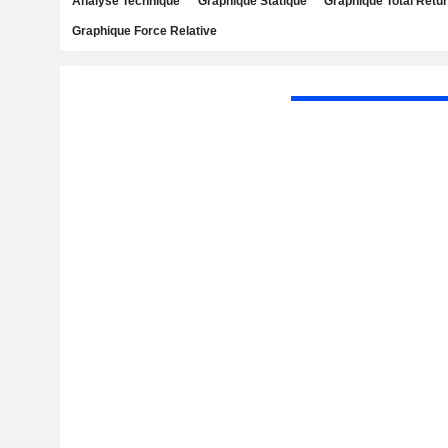
Analyse Technique
Graphique Statique
Graphique Total Retu
Graphique Force Relative