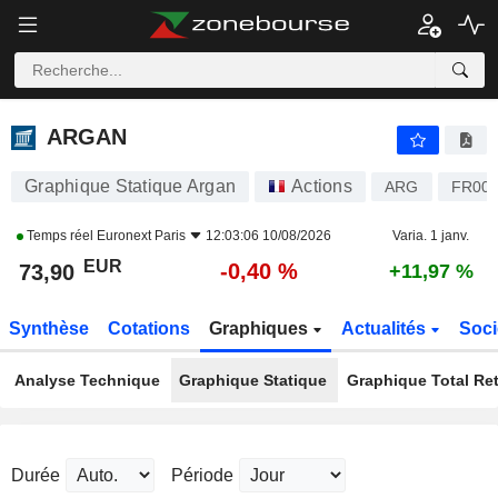
ARGAN
73,90
€
-0,40 %
ARGAN
Graphique Statique Argan
Actions
ARG
FR001
Temps réel
Euronext Paris
12:03:06 10/08/2026
Varia. 1 janv.
EUR
-0,40 %
73,90
+11,97 %
Synthèse
Cotations
Graphiques
Actualités
Soci
Analyse Technique
Graphique Statique
Graphique Total Re
Durée
Période