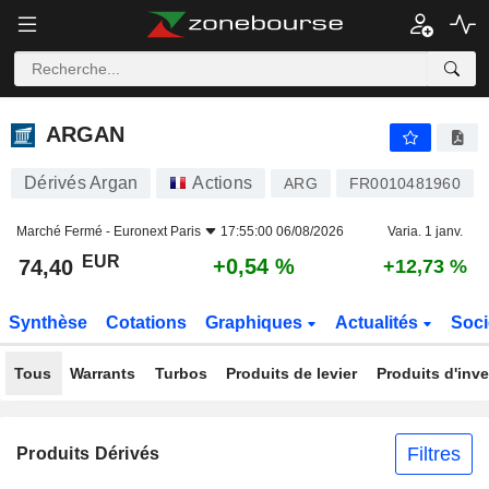
ARGAN
74,40
€
+0,54 %
ARGAN
Dérivés Argan
Actions
ARG
FR0010481960
Marché Fermé -
Euronext Paris
17:55:00 06/08/2026
Varia. 1 janv.
EUR
+0,54 %
74,40
+12,73 %
Synthèse
Cotations
Graphiques
Actualités
Soci
Tous
Warrants
Turbos
Produits de levier
Produits d'inv
Filtres
Produits Dérivés