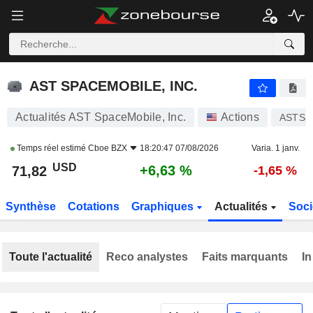
AST SPACEMOBILE, INC.
71,80
$
+6,58 %
AST SPACEMOBILE, INC.
Actualités AST SpaceMobile, Inc.
Actions
ASTS
Temps réel estimé
Cboe BZX
18:20:47 07/08/2026
Varia. 1 janv.
USD
+6,63 %
71,82
-1,65 %
Synthèse
Cotations
Graphiques
Actualités
Soci
Toute l'actualité
Reco analystes
Faits marquants
In