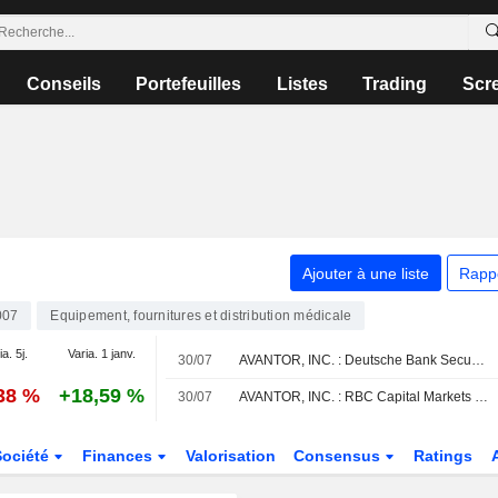
Conseils
Portefeuilles
Listes
Trading
Scr
Ajouter à une liste
Rapp
007
Equipement, fournitures et distribution médicale
ia. 5j.
Varia. 1 janv.
30/07
AVANTOR, INC. : Deutsche Bank Securities confirme sa recommandation neutre
,38 %
+18,59 %
30/07
AVANTOR, INC. : RBC Capital Markets maintient sa recommandation neutre
Société
Finances
Valorisation
Consensus
Ratings