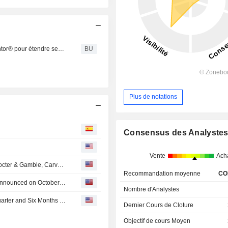
TriLink BioTechnologies® entre en partenariat avec Avantor® pour étendre ses solutions d'acides nucléiques en Europe
BU
Plus de notations
Consensus des Analyste
Vente
Ach
Analysts recommendations: Humana, Lam Research, Procter & Gamble, Carvana, Fair Isaac…
Recommandation moyenne
CO
Tranche Update on Avantor, Inc.'s Equity Buyback Plan announced on October 29, 2025.
Nombre d'Analystes
Avantor, Inc. Reports Earnings Results for the Second Quarter and Six Months Ended June 30, 2026
Dernier Cours de Cloture
Objectif de cours Moyen