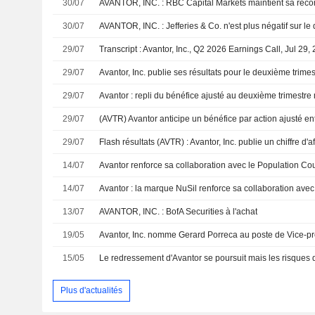
30/07
AVANTOR, INC. : RBC Capital Markets maintient sa rec
30/07
AVANTOR, INC. : Jefferies & Co. n'est plus négatif sur le
29/07
Transcript : Avantor, Inc., Q2 2026 Earnings Call, Jul 29,
29/07
29/07
29/07
29/07
14/07
14/07
13/07
AVANTOR, INC. : BofA Securities à l'achat
19/05
15/05
Plus d'actualités