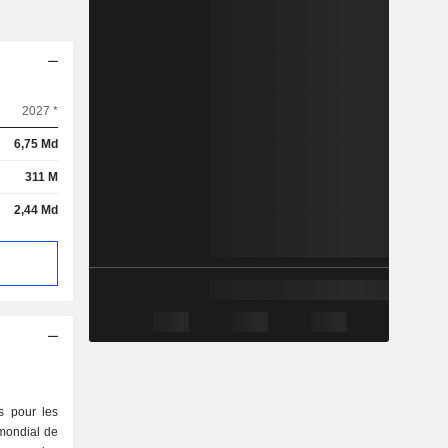
2027 *
6,75 Md
311 M
2,44 Md
ls pour les
 mondial de