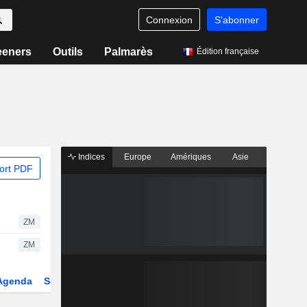
Connexion
S'abonner
eeners
Outils
Palmarès
Édition française
Indices
Europe
Amériques
Asie
ort PDF
ZM
ZM
Agenda
Secteur
Dérivés
Fonds et ETFs