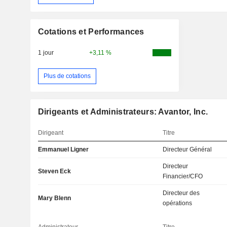
Cotations et Performances
1 jour
+3,11 %
Plus de cotations
Dirigeants et Administrateurs: Avantor, Inc.
Dirigeant
Titre
Emmanuel Ligner
Directeur Général
Directeur
Steven Eck
Financier/CFO
Directeur des
Mary Blenn
opérations
Administrateur
Titre