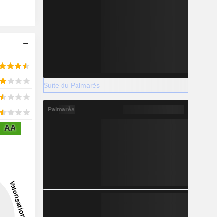
Suite du Palmarès
Palmarès
AA