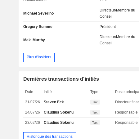
Directeur/Membre du
Michael Severino
Conseil
Gregory Summe
Président
Directeur/Membre du
Mala Murthy
Conseil
Plus d'insiders
Dernières transactions d'initiés
Date
Initié
Type
Poste principa
31/07/26
Steven Eck
Tax
24/07/26
Claudius Sokenu
Tax
23/02/26
Claudius Sokenu
Tax
Historique des transactions