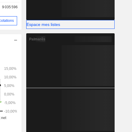
ipement,
9 035 596
rvices de
helle des
cotations
Espace mes listes
Palmarès