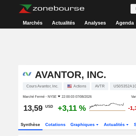
Marchés
Actualités
Analyses
Agenda
AVANTOR, INC.
Cours Avantor, Inc.
Actions
AVTR
US05352A1
Marché Fermé -
NYSE
22:00:03 07/08/2026
Var
13,59
+3,11 %
USD
-1
Synthèse
Cotations
Graphiques
Actualités