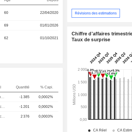
60
22/04/2020
Révisions des estimations
69
01/01/2026
Chiffre d'affaires trimestrie
62
01/10/2021
Taux de surprise
l
Quantité
% Capi.
Directeur financier
-1 385
0,0002%
Responsable conformite
-1 201
0,0002%
Responsable conformite
2 376
0,0003%