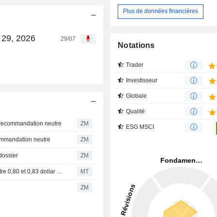
Plus de données financières
l 29, 2026
29/07
Notations
Trader
Investisseur
Globale
Qualité
 recommandation neutre
ZM
ESG MSCI
ommandation neutre
ZM
 dossier
ZM
(AVTR) Avantor anticipe un bénéfice par action ajusté entre 0,80 et 0,83 dollar pour 2026, contre une estimation FactSet de 0,79 dollar
MT
ZM