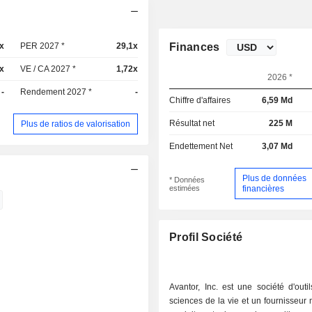
x
PER 2027 *
29,1x
Finances
x
VE / CA 2027 *
1,72x
2026 *
-
Rendement 2027 *
-
Chiffre d'affaires
6,59 Md
Résultat net
225 M
Plus de ratios de valorisation
Endettement Net
3,07 Md
Plus de données
* Données
estimées
financières
Profil Société
Avantor, Inc. est une société d'outi
sciences de la vie et un fournisseur