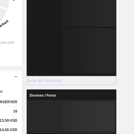
s
Suite du Palmarès
at
Devises / Forex
NSERVER
16
13,59
USD
14,56
USD