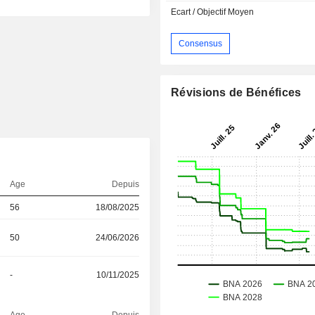
Ecart / Objectif Moyen
Consensus
Révisions de Bénéfices
Age
Depuis
56
18/08/2025
50
24/06/2026
-
10/11/2025
Age
Depuis