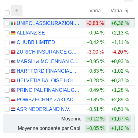
Varia.
Varia. 5j.
UNIPOL ASSICURAZIONI S.P.A.
-0,83 %
+6,36 %
+
ALLIANZ SE
+0,94 %
+2,13 %
+
CHUBB LIMITED
+0,42 %
+1,11 %
+
ZURICH INSURANCE GROUP LTD
-3,00 %
-4,20 %
MARSH & MCLENNAN COMPANIES
+0,95 %
+0,93 %
HARTFORD FINANCIAL SERVICES GROUP (THE), INC.
+0,63 %
+1,02 %
+
HELVETIA BALOISE HOLDING AG
+0,28 %
+0,37 %
PRINCIPAL FINANCIAL GROUP, INC.
+0,49 %
+1,28 %
+
POWSZECHNY ZAKLAD UBEZPIECZE? SPÓLKA AKCYJNA
+0,85 %
+2,89 %
+
ASR NEDERLAND N.V.
+0,51 %
+0,51 %
+
Moyenne
+0,12 %
+1,67 %
+
Moyenne pondérée par Capi.
+0,05 %
+1,10 %
+