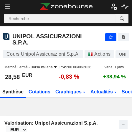
UNIPOL ASSICURAZIONI S.P.A.
28,58
€
-0,83 %
UNIPOL ASSICURAZIONI
S.P.A.
Cours Unipol Assicurazioni S.p.A.
Actions
UNI
Marché Fermé -
Borsa Italiana
17:45:00 06/08/2026
Varia. 1 janv.
EUR
-0,83 %
28,58
+38,94 %
Synthèse
Cotations
Graphiques
Actualités
Soci
Valorisation: Unipol Assicurazioni S.p.A.