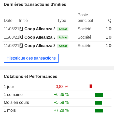
Dernières transactions d'initiés
Poste
Date
Initié
Type
principal
Qua
11/03/21
Coop Alleanza 3.0 SC
Société
1 00
Achat
11/03/21
Coop Alleanza 3.0 SC
Société
1 00
Achat
11/03/21
Coop Alleanza 3.0 SC
Société
1 00
Achat
Historique des transactions
Cotations et Performances
1 jour
-0,83 %
1 semaine
+6,36 %
Mois en cours
+5,58 %
1 mois
+7,28 %