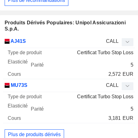
Plus de recommandations
Produits Dérivés Populaires: Unipol Assicurazioni
S.p.A.
Type
AJ41S
CALL
de
Certificat Turbo Stop Loss
Mnemo
Type
produit
Elasticité
Parité
Cours
5
2,572
EUR
MU73S
CALL
Certificat Turbo Stop Loss
5
3,181
EUR
Plus de produits dérivés