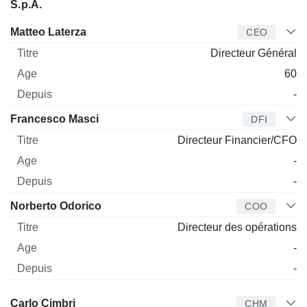
S.p.A.
Dirigeant
Titre
Age
Depuis
Matteo Laterza
CEO
Directeur Général
60
-
Francesco Masci
DFI
Directeur Financier/CFO
-
-
Norberto Odorico
COO
Directeur des opérations
-
-
Administrateur
Titre
Age
Depuis
Carlo Cimbri
CHM