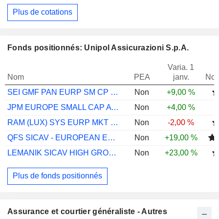
Plus de cotations
Fonds positionnés: Unipol Assicurazioni S.p.A.
Varia. 1
Nom
PEA
janv.
Not
SEI GMF PAN EURP SM CP EUR INSTL A ACC
Non
+9,00 %
JPM EUROPE SMALL CAP A DIST EUR
Non
+4,00 %
RAM (LUX) SYS EURP MKT NETRL EQ PI EUR
Non
-2,00 %
QFS SICAV - EUROPEAN EQS EUR I DIS
Non
+19,00 %
LEMANIK SICAV HIGH GROWTH CAP RETAIL EUR
Non
+23,00 %
Plus de fonds positionnés
Assurance et courtier généraliste - Autres