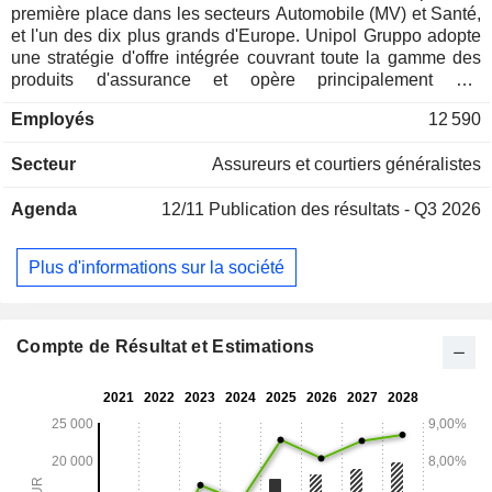
première place dans les secteurs Automobile (MV) et Santé,
et l'un des dix plus grands d'Europe. Unipol Gruppo adopte
une stratégie d'offre intégrée couvrant toute la gamme des
produits d'assurance et opère principalement par
l'intermédiaire de sa filiale UnipolSai Assicurazioni, qui
Employés
12 590
contrôle notamment Unisalute (assurance maladie), Arca
Vita et Arca Assicurazioni (bancassurance, principalement
Secteur
Assureurs et courtiers généralistes
par l'intermédiaire de BPER et BPS) et Linear (assurance
directe pour les véhicules à moteur). Le groupe gère
Agenda
12/11
Publication des résultats - Q3 2026
également d'importants actifs diversifiés dans les secteurs
de l'immobilier, de l'hôtellerie (Gruppo UNA) et de
l'agriculture (Tenute del Cerro). La stratégie du groupe est
Plus d'informations sur la société
axée sur l'évolution permanente du leadership dans le
domaine de l'assurance vers le leadership dans les
écosystèmes de la mobilité, du bien-être et de la propriété.
Compte de Résultat et Estimations