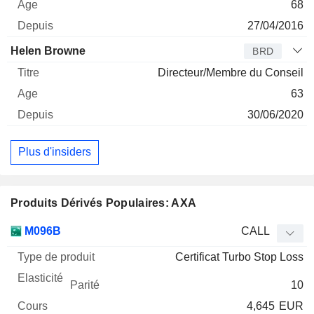
68
27/04/2016
Helen Browne
BRD
Directeur/Membre du Conseil
63
30/06/2020
Plus d'insiders
Produits Dérivés Populaires: AXA
Type
M096B
CALL
de
Certificat Turbo Stop Loss
Mnemo
Type
produit
Elasticité
Parité
Cours
10
4,645
EUR