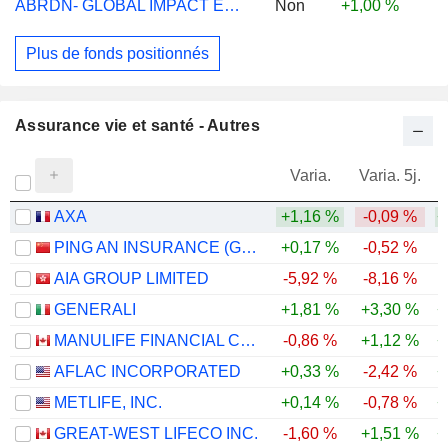
ABRDN- GLOBAL IMPACT EQUITY D ACC EUR
Non
+1,00 %
Plus de fonds positionnés
Assurance vie et santé - Autres
Varia.
Varia. 5j.
AXA
+1,16 %
-0,09 %
+
PING AN INSURANCE (GROUP) COMPANY OF CHINA, LTD.
+0,17 %
-0,52 %
AIA GROUP LIMITED
-5,92 %
-8,16 %
GENERALI
+1,81 %
+3,30 %
+
MANULIFE FINANCIAL CORPORATION
-0,86 %
+1,12 %
+
AFLAC INCORPORATED
+0,33 %
-2,42 %
+
METLIFE, INC.
+0,14 %
-0,78 %
+
GREAT-WEST LIFECO INC.
-1,60 %
+1,51 %
+