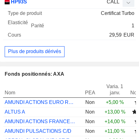
HP93S
CALL
Certificat Turbo
1
29,59
EUR
Plus de produits dérivés
Fonds positionnés: AXA
Varia. 1
Nom
PEA
janv.
Not
AMUNDI ACTIONS EURO RESPON ÉQUILIBRE PC
Non
+5,00 %
ALTUS A
Non
+13,00 %
AMUNDI ACTIONS FRANCE SELECT PC
Non
+14,00 %
AMUNDI PULSACTIONS C/D
Non
+11,00 %