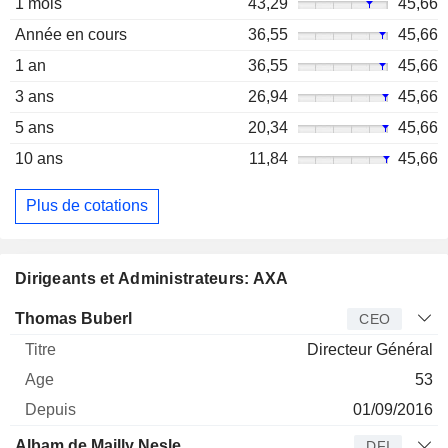
1 mois
43,29
45,66
Année en cours
36,55
45,66
1 an
36,55
45,66
3 ans
26,94
45,66
5 ans
20,34
45,66
10 ans
11,84
45,66
Plus de cotations
Dirigeants et Administrateurs: AXA
Dirigeant
Titre
Age
Depuis
Thomas Buberl
CEO
Directeur Général
53
01/09/2016
Albam de Mailly Nesle
DFI