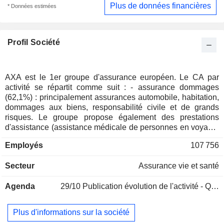
Plus de données financières
* Données estimées
Profil Société
AXA est le 1er groupe d'assurance européen. Le CA par
activité se répartit comme suit : - assurance dommages
(62,1%) : principalement assurances automobile, habitation,
dommages aux biens, responsabilité civile et de grands
risques. Le groupe propose également des prestations
d'assistance (assistance médicale de personnes en voyage,
assistance technique aux véhicules, etc.) ; - assurance vie
Employés
107 756
(36,6%) : vente de contrats d'épargne, de retraite, de
prévoyance et de santé aux particuliers et aux entreprises ; -
Secteur
Assurance vie et santé
autres (1,3%) : essentiellement activités bancaires en
France, en Belgique et en Allemagne.
Agenda
29/10
Publication évolution de l'activité - Q3 2026
Plus d'informations sur la société