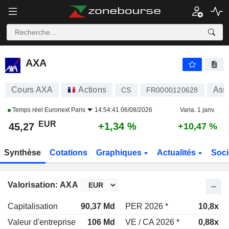
AXA
Cours AXA
Actions
Assu
CS
FR0000120628
Temps réel
Euronext Paris
14:54:41 06/08/2026
Varia. 1 janv.
EUR
+1,34 %
45,27
+10,47 %
Synthèse
Cotations
Graphiques
Actualités
Soci
Valorisation: AXA
Capitalisation
90,37 Md
PER 2026 *
10,8x
Valeur d'entreprise
106 Md
VE / CA 2026 *
0,88x