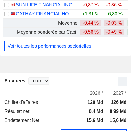
SUN LIFE FINANCIAL INC.
-0,87 %
-0,86 %
+
CATHAY FINANCIAL HOLDING CO., LTD.
+1,31 %
+6,80 %
+
Moyenne
-0,44 %
-0,03 %
+
Moyenne pondérée par Capi.
-0,56 %
-0,49 %
+
Voir toutes les performances sectorielles
Finances
2026 *
2027 *
Chiffre d'affaires
120 Md
126 Md
Résultat net
8,4 Md
8,99 Md
Endettement Net
15,6 Md
15,6 Md