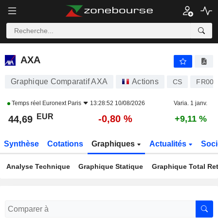
AXA
44,69
€
-0,80 %
AXA
Graphique Comparatif AXA
Actions
CS
FR000
Temps réel
Euronext Paris
13:28:52 10/08/2026
Varia. 1 janv.
EUR
-0,80 %
44,69
+9,11 %
Synthèse
Cotations
Graphiques
Actualités
Soci
Analyse Technique
Graphique Statique
Graphique Total Re