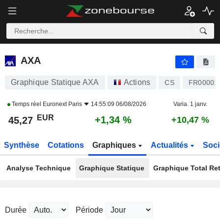
AXA
45,27
€
+1,34 %
AXA
Graphique Statique AXA
Actions
CS
FR00001
Temps réel
Euronext Paris
14:55:09 06/08/2026
Varia. 1 janv.
EUR
+1,34 %
45,27
+10,47 %
Synthèse
Cotations
Graphiques
Actualités
Soci
Analyse Technique
Graphique Statique
Graphique Total Re
Durée
Période