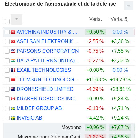
Électronique de l'aérospatiale et de la défense
Varia.
Varia. 5j.
AVICHINA INDUSTRY & TECHNOLOGY COMPANY LIMITED
+0,50 %
0,00 %
-
ASELSAN ELEKTRONIK SANAYI VE TICARET ANONIM SIRKETI
-2,55 %
+3,36 %
+
PARSONS CORPORATION
-0,75 %
+7,55 %
-
DATA PATTERNS (INDIA) LIMITED
-0,27 %
+2,33 %
+
EXAIL TECHNOLOGIES
+0,08 %
0,00 %
TEEMSUN TECHNOLOGY CO.,LTD
+11,68 %
+19,79 %
+
DRONESHIELD LIMITED
-4,39 %
+28,61 %
-
KRAKEN ROBOTICS INC.
+0,99 %
+5,34 %
+
MILDEF GROUP AB
-0,13 %
+4,71 %
+
INVISIO AB
+4,42 %
+9,24 %
-
Moyenne
+0,96 %
+7,67 %
+
Moyenne pondérée par Capi.
-1,27 %
+4,58 %
+