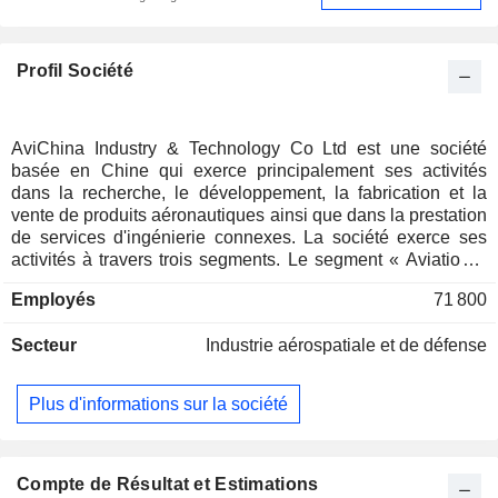
Profil Société
AviChina Industry & Technology Co Ltd est une société
basée en Chine qui exerce principalement ses activités
dans la recherche, le développement, la fabrication et la
vente de produits aéronautiques ainsi que dans la prestation
de services d'ingénierie connexes. La société exerce ses
activités à travers trois segments. Le segment « Aviation –
Appareils complets » comprend principalement la fourniture
Employés
71 800
d'hélicoptères, d'avions d'entraînement, d'avions polyvalents
et d'avions régionaux à des clients nationaux et
Secteur
Industrie aérospatiale et de défense
internationaux. Le segment « Systèmes auxiliaires
aéronautiques et activités connexes » comprend
principalement des produits avioniques, des composants
Plus d'informations sur la société
mécaniques et électroniques, des connecteurs et leurs
accessoires. Le segment « Services d'ingénierie
aéronautique » comprend principalement la fourniture de
services de planification, de conception, de conseil, de
Compte de Résultat et Estimations