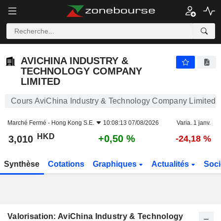
AVICHINA INDUSTRY & TECHNOLOGY COMPANY LIMITED
3,010
$
+0,50 %
AVICHINA INDUSTRY &
TECHNOLOGY COMPANY
LIMITED
Cours AviChina Industry & Technology Company Limited
Marché Fermé -
Hong Kong S.E.
10:08:13 07/08/2026
Varia. 1 janv.
HKD
+0,50 %
3,010
-24,18 %
Synthèse
Cotations
Graphiques
Actualités
Soci
Valorisation: AviChina Industry & Technology