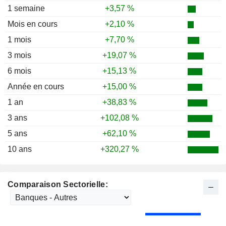
1987
-19,77 %
1 semaine
+3,57 %
1986
-4,97 %
Mois en cours
+2,10 %
1985
+26,13 %
1 mois
+7,70 %
1984
+31,05 %
3 mois
+19,07 %
1983
+46,00 %
6 mois
+15,13 %
1982
+26,05 %
Année en cours
+15,00 %
1981
+10,19 %
1 an
+38,83 %
1980
-0,92 %
3 ans
+102,08 %
1979
+9,00 %
5 ans
+62,10 %
10 ans
+320,27 %
Comparaison Sectorielle: