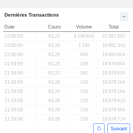
Dernières Transactions
Date
Cours
Volume
Total
22:00:03
63,25
6 199 643
25 081 985
22:00:00
63,26
1 538
18 882 342
22:00:00
63,26
940
18 880 804
21:59:59
63,25
208
18 879 864
21:59:59
63,25
392
18 879 656
21:59:59
63,26
100
18 879 264
21:59:58
63,26
150
18 879 164
21:59:58
63,26
150
18 879 014
21:59:58
63,26
150
18 878 864
21:59:58
63,26
150
18 878 714
Suivant