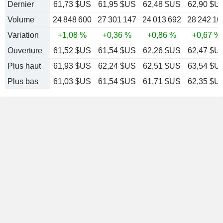
Dernier
61,73 $US
61,95 $US
62,48 $US
62,90 $U
Volume
24 848 600
27 301 147
24 013 692
28 242 10
Variation
+1,08 %
+0,36 %
+0,86 %
+0,67 %
Ouverture
61,52 $US
61,54 $US
62,26 $US
62,47 $U
Plus haut
61,93 $US
62,24 $US
62,51 $US
63,54 $U
Plus bas
61,03 $US
61,54 $US
61,71 $US
62,35 $U