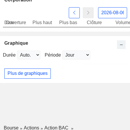
Date
Ouverture
Plus haut
Plus bas
Clôture
Volum
Graphique
Durée
Période
Plus de graphiques
Bourse
Actions
Action BAC