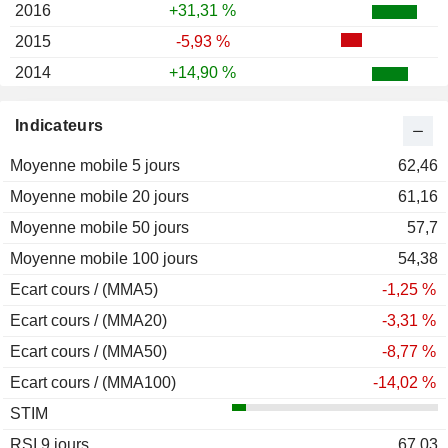
2016
+31,31 %
2015
-5,93 %
2014
+14,90 %
2013
+34,11 %
Indicateurs
2012
+108,81 %
Moyenne mobile 5 jours
2011
-58,32 %
62,46
Moyenne mobile 20 jours
2010
-11,42 %
61,16
Moyenne mobile 50 jours
2009
+6,96 %
57,7
Moyenne mobile 100 jours
2008
-65,87 %
54,38
Ecart cours / (MMA5)
2007
-22,72 %
-1,25 %
Ecart cours / (MMA20)
2006
+15,69 %
-3,31 %
Ecart cours / (MMA50)
2005
-1,79 %
-8,77 %
Ecart cours / (MMA100)
2004
+16,85 %
-14,02 %
STIM
2003
+15,61 %
RSI 9 jours
2002
+10,52 %
67,03