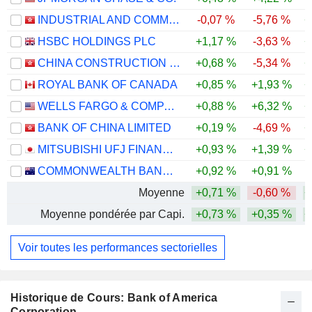
INDUSTRIAL AND COMMERCIAL BANK OF CHINA LIMITED
-0,07 %
-5,76 %
+
HSBC HOLDINGS PLC
+1,17 %
-3,63 %
+
CHINA CONSTRUCTION BANK CORPORATION
+0,68 %
-5,34 %
+
ROYAL BANK OF CANADA
+0,85 %
+1,93 %
+
WELLS FARGO & COMPANY
+0,88 %
+6,32 %
+
BANK OF CHINA LIMITED
+0,19 %
-4,69 %
+
MITSUBISHI UFJ FINANCIAL GROUP, INC.
+0,93 %
+1,39 %
+
COMMONWEALTH BANK OF AUSTRALIA
+0,92 %
+0,91 %
Moyenne
+0,71 %
-0,60 %
+
Moyenne pondérée par Capi.
+0,73 %
+0,35 %
+
Voir toutes les performances sectorielles
Historique de Cours: Bank of America
Corporation