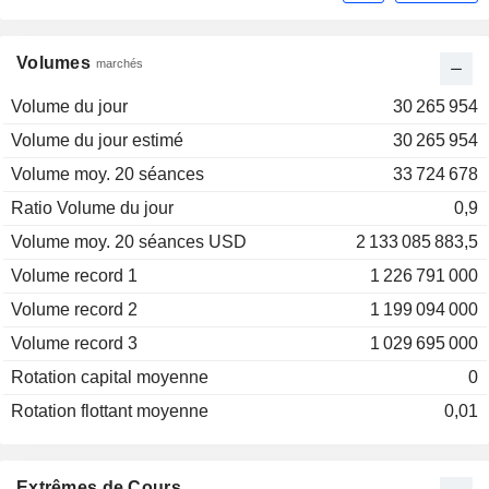
Volumes
marchés
Volume du jour
30 265 954
Volume du jour estimé
30 265 954
Volume moy. 20 séances
33 724 678
Ratio Volume du jour
0,9
Volume moy. 20 séances USD
2 133 085 883,5
Volume record 1
1 226 791 000
Volume record 2
1 199 094 000
Volume record 3
1 029 695 000
Rotation capital moyenne
0
Rotation flottant moyenne
0,01
Extrêmes de Cours