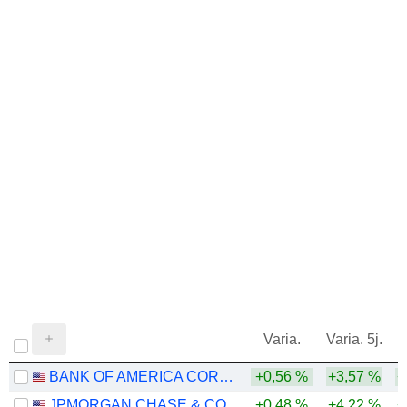
Varia.
Varia. 5j.
BANK OF AMERICA CORPORATION
+0,56 %
+3,57 %
+
JPMORGAN CHASE & CO.
+0,48 %
+4,22 %
+