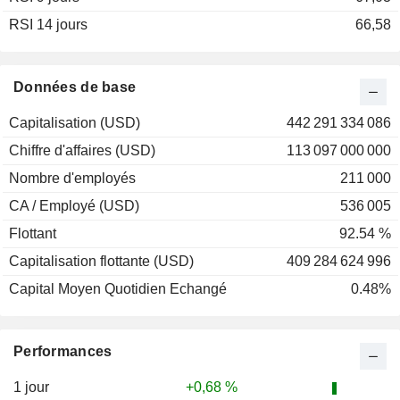
RSI 14 jours
2001
+37,22 %
66,58
2000
-8,59 %
1999
-16,53 %
Données de base
1998
-1,13 %
Capitalisation (USD)
442 291 334 086
1997
+24,42 %
Chiffre d'affaires (USD)
113 097 000 000
1996
+40,39 %
Nombre d'employés
211 000
1995
+54,29 %
CA / Employé (USD)
536 005
1994
-7,91 %
Flottant
92.54 %
1993
-4,62 %
Capitalisation flottante (USD)
409 284 624 996
1992
+26,46 %
Capital Moyen Quotidien Echangé
0.48%
1991
+77,60 %
1990
-50,54 %
Performances
1989
+69,72 %
1988
+57,97 %
1 jour
+0,68 %