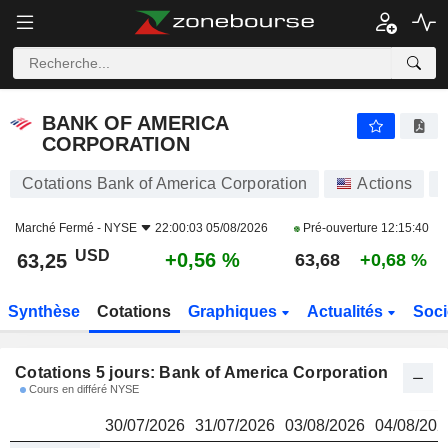
BANK OF AMERICA CORPORATION
63,25
$
BANK OF AMERICA
CORPORATION
Cotations Bank of America Corporation
Actions
Marché Fermé -
NYSE
22:00:03 05/08/2026
Pré-ouverture
12:15:40
USD
+0,56 %
63,25
63,68
+0,68 %
Synthèse
Cotations
Graphiques
Actualités
Soci
Cotations 5 jours: Bank of America Corporation
Cours en différé NYSE
30/07/2026
31/07/2026
03/08/2026
04/08/202