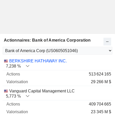
Actionnaires: Bank of America Corporation
Nom
Actions
%
Valorisation
BERKSHIRE HATHAWAY INC.
7,238 %
513 624 165
29 266 M $
Vanguard Capital Management LLC
5,773 %
409 704 665
23 345 M $