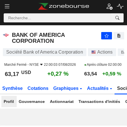
BANK OF AMERICA CORPORATION
63,17
$
+0,27 %
BANK OF AMERICA
CORPORATION
Société Bank of America Corporation
Actions
BA
Marché Fermé -
NYSE
22:00:03 07/08/2026
Après clôture
02:00:00
USD
+0,27 %
63,17
63,54
+0,59 %
Synthèse
Cotations
Graphiques
Actualités
Soci
Profil
Gouvernance
Actionnariat
Transactions d'initiés