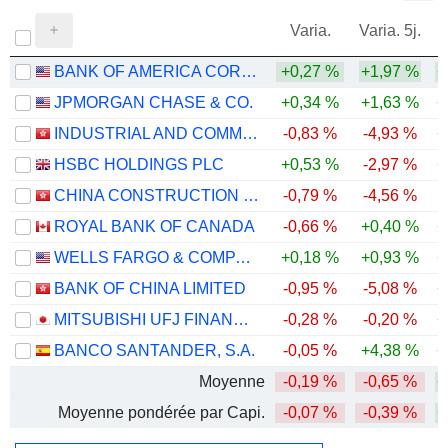
Varia.
Varia. 5j.
BANK OF AMERICA CORPORATION
+0,27 %
+1,97 %
+
JPMORGAN CHASE & CO.
+0,34 %
+1,63 %
+
INDUSTRIAL AND COMMERCIAL BANK OF CHINA LIMITED
-0,83 %
-4,93 %
+
HSBC HOLDINGS PLC
+0,53 %
-2,97 %
+
CHINA CONSTRUCTION BANK CORPORATION
-0,79 %
-4,56 %
ROYAL BANK OF CANADA
-0,66 %
+0,40 %
+
WELLS FARGO & COMPANY
+0,18 %
+0,93 %
+
BANK OF CHINA LIMITED
-0,95 %
-5,08 %
+
MITSUBISHI UFJ FINANCIAL GROUP, INC.
-0,28 %
-0,20 %
+
BANCO SANTANDER, S.A.
-0,05 %
+4,38 %
+
Moyenne
-0,19 %
-0,65 %
+
Moyenne pondérée par Capi.
-0,07 %
-0,39 %
+