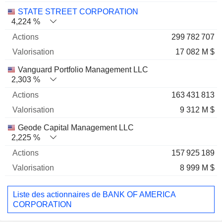
STATE STREET CORPORATION
4,224 %
299 782 707
17 082 M $
Vanguard Portfolio Management LLC
2,303 %
163 431 813
9 312 M $
Geode Capital Management LLC
2,225 %
157 925 189
8 999 M $
Liste des actionnaires de BANK OF AMERICA
CORPORATION