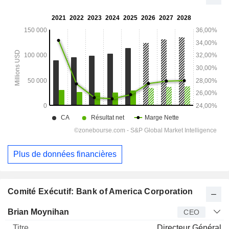
Plus de données financières
Comité Exécutif: Bank of America Corporation
Dirigeant
Titre
Age
Depuis
Brian Moynihan
CEO
Directeur Général