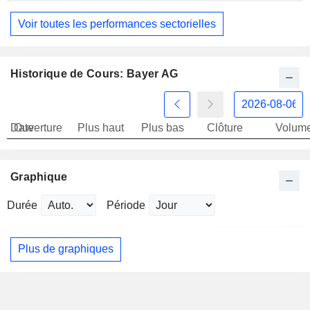
Voir toutes les performances sectorielles
Historique de Cours: Bayer AG
Date
Ouverture
Plus haut
Plus bas
Clôture
Volum
Graphique
Durée
Période
Plus de graphiques