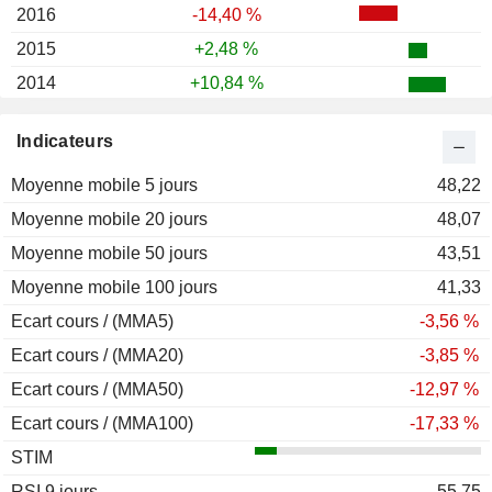
2016
-14,40 %
2015
+2,48 %
2014
+10,84 %
2013
+41,81 %
Indicateurs
2012
+45,53 %
Moyenne mobile 5 jours
2011
-10,67 %
48,22
Moyenne mobile 20 jours
2010
-1,18 %
48,07
Moyenne mobile 50 jours
2009
+34,68 %
43,51
Moyenne mobile 100 jours
2008
-33,55 %
41,33
Ecart cours / (MMA5)
2007
+53,79 %
-3,56 %
Ecart cours / (MMA20)
2006
+15,22 %
-3,85 %
Ecart cours / (MMA50)
2005
+41,50 %
-12,97 %
Ecart cours / (MMA100)
2004
+7,41 %
-17,33 %
STIM
2003
+13,55 %
RSI 9 jours
2002
-42,88 %
55,75