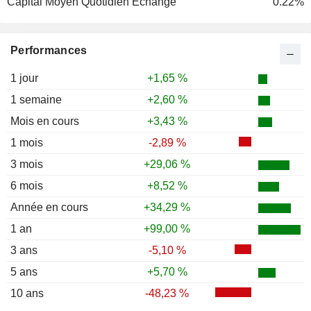
Capital Moyen Quotidien Echangé
0.22%
Performances
1 jour
+1,65 %
1 semaine
+2,60 %
Mois en cours
+3,43 %
1 mois
-2,89 %
3 mois
+29,06 %
6 mois
+8,52 %
Année en cours
+34,29 %
1 an
+99,00 %
3 ans
-5,10 %
5 ans
+5,70 %
10 ans
-48,23 %