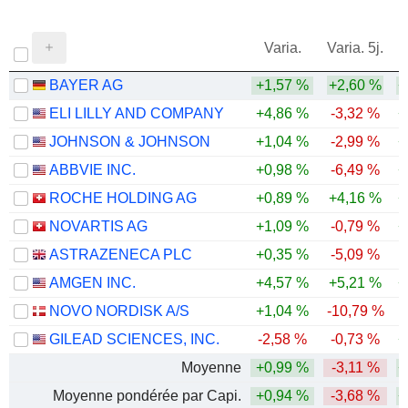
Varia.
Varia. 5j.
BAYER AG
+1,57 %
+2,60 %
+
ELI LILLY AND COMPANY
+4,86 %
-3,32 %
+
JOHNSON & JOHNSON
+1,04 %
-2,99 %
+
ABBVIE INC.
+0,98 %
-6,49 %
+
ROCHE HOLDING AG
+0,89 %
+4,16 %
+
NOVARTIS AG
+1,09 %
-0,79 %
+
ASTRAZENECA PLC
+0,35 %
-5,09 %
AMGEN INC.
+4,57 %
+5,21 %
+
NOVO NORDISK A/S
+1,04 %
-10,79 %
GILEAD SCIENCES, INC.
-2,58 %
-0,73 %
+
Moyenne
+0,99 %
-3,11 %
+
Moyenne pondérée par Capi.
+0,94 %
-3,68 %
+