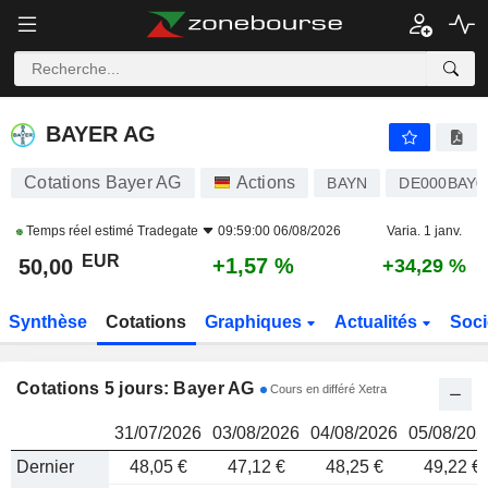
BAYER AG
50,00
€
BAYER AG
Cotations Bayer AG
Actions
BAYN
DE000BAY0
Temps réel estimé
Tradegate
09:59:00 06/08/2026
Varia. 1 janv.
EUR
+1,57 %
50,00
+34,29 %
Synthèse
Cotations
Graphiques
Actualités
Soci
Cotations 5 jours: Bayer AG
Cours en différé Xetra
31/07/2026
03/08/2026
04/08/2026
05/08/202
Dernier
48,05 €
47,12 €
48,25 €
49,22 €