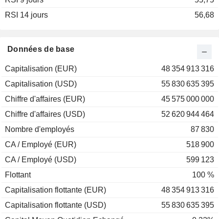
RSI 14 jours
2001
-36,19 %
56,68
2000
+19,36 %
1999
+31,40 %
Données de base
1998
+5,75 %
Capitalisation (EUR)
48 354 913 316
1997
+3,89 %
Capitalisation (USD)
55 830 635 395
1996
+62,11 %
Chiffre d'affaires (EUR)
45 575 000 000
1995
+5,45 %
Chiffre d'affaires (USD)
52 620 944 464
1994
-0,10 %
Nombre d'employés
87 830
1993
+39,49 %
CA / Employé (EUR)
518 900
1992
+0,35 %
CA / Employé (USD)
599 123
Flottant
100 %
Capitalisation flottante (EUR)
48 354 913 316
Capitalisation flottante (USD)
55 830 635 395