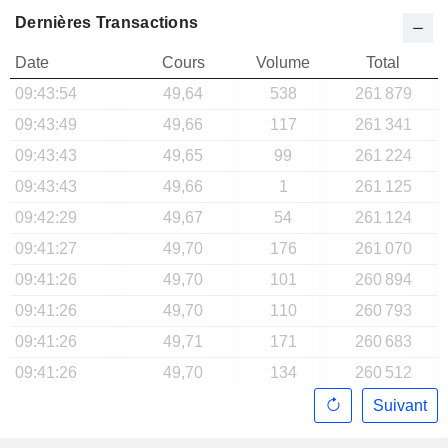
Dernières Transactions
Date
Cours
Volume
Total
09:43:54
49,64
538
261 879
09:43:49
49,66
117
261 341
09:43:43
49,65
99
261 224
09:43:43
49,66
1
261 125
09:42:29
49,67
54
261 124
09:41:27
49,70
176
261 070
09:41:26
49,70
101
260 894
09:41:26
49,70
110
260 793
09:41:26
49,71
171
260 683
09:41:26
49,70
134
260 512
Suivant