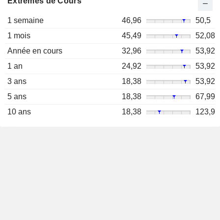
Extrêmes de Cours
1 semaine
46,96
50,5
1 mois
45,49
52,08
Année en cours
32,96
53,92
1 an
24,92
53,92
3 ans
18,38
53,92
5 ans
18,38
67,99
10 ans
18,38
123,9