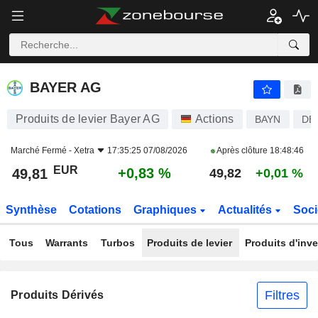
BAYER AG
49,81
€
+0,83 %
BAYER AG
Produits de levier Bayer AG
Actions
BAYN
DE
Marché Fermé -
Xetra
17:35:25 07/08/2026
Après clôture
18:48:46
EUR
+0,83 %
49,81
49,82
+0,01 %
Synthèse
Cotations
Graphiques
Actualités
Soci
Tous
Warrants
Turbos
Produits de levier
Produits d'inv
Filtres
Produits Dérivés