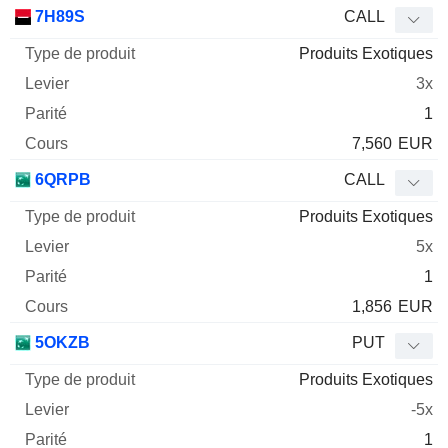
Type
7H89S
CALL
de
Produits Exotiques
Mnemo
Type
produit
Levier
Parité
Cours
3x
1
7,560
EUR
6QRPB
CALL
Produits Exotiques
5x
1
1,856
EUR
5OKZB
PUT
Produits Exotiques
-5x
1