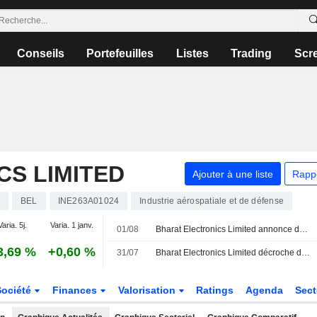
Conseils
Portefeuilles
Listes
Trading
Scr
S LIMITED
Ajouter à une liste
Rapp
BEL
INE263A01024
Industrie aérospatiale et de défense
Varia. 5j.
Varia. 1 janv.
01/08
Bharat Electronics Limited annonce des changements au sein de sa direction
3,69 %
+0,60 %
31/07
Bharat Electronics Limited décroche des commandes d'une valeur de 8 470 millions d'INR
Société
Finances
Valorisation
Ratings
Agenda
Sec