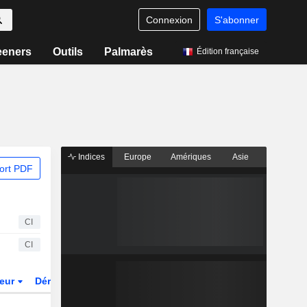
Connexion
S'abonner
eeners
Outils
Palmarès
Édition française
Indices
Europe
Amériques
Asie
ort PDF
CI
CI
teur
Dérivés
Fonds et ETFs