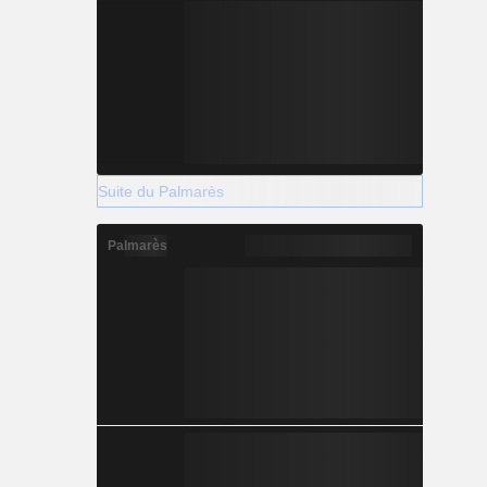
Suite du Palmarès
Palmarès