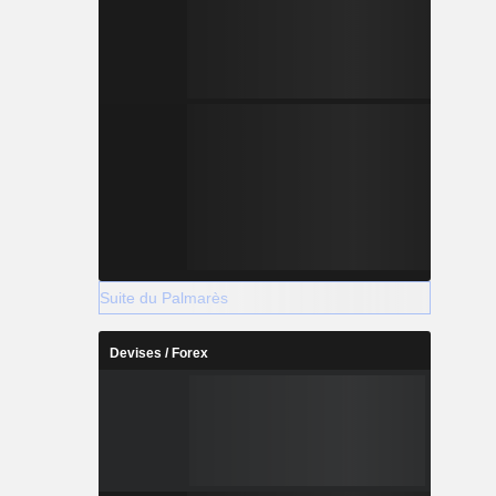
Suite du Palmarès
Devises / Forex