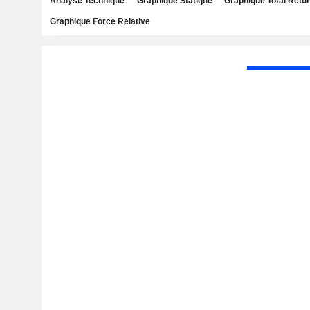
Analyse Technique
Graphique Statique
Graphique Total Retu
Graphique Force Relative