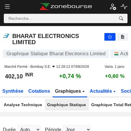
BHARAT ELECTRONICS LIMITED
402,10
₹
+0,74 %
BHARAT ELECTRONICS
LIMITED
Graphique Statique Bharat Electronics Limited
Acti
Marché Fermé -
Bombay S.E.
12:28:12 07/08/2026
Varia. 1 janv.
INR
+0,74 %
402,10
+0,60 %
Synthèse
Cotations
Graphiques
Actualités
Soci
Analyse Technique
Graphique Statique
Graphique Total Re
Durée
Période