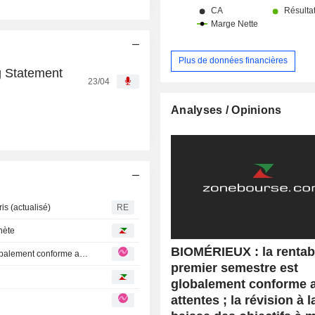
Plus de données financières
g Statement
23/04
Analyses / Opinions
s (actualisé)
RE
hète
BIOMÉRIEUX : la rentabi
BIOMÉRIEUX : la rentabilité du premier semestre est globalement conforme aux attentes ; la révision à la baisse des objectifs à moyen terme déçoit
premier semestre est
globalement conforme 
attentes ; la révision à l