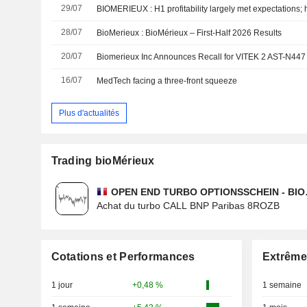
29/07
28/07
BioMerieux : BioMérieux – First-Half 2026 Results
20/07
16/07
MedTech facing a three-front squeeze
Plus d'actualités
Trading bioMérieux
OPEN END TURBO OPTIONSSCHEIN - BI
Achat du turbo CALL BNP Paribas 8ROZB
Cotations et Performances
Extrême
1 jour
+0,48 %
1 semaine