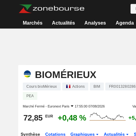
Marchés
Actualités
Analyses
Agenda
BIOMÉRIEUX
Cours bioMérieux
Actions
BIM
FR0013280286
PEA
Marché Fermé -
Euronext Paris
17:55:00 07/08/2026
Var
72,85
+0,48 %
EUR
+5
Synthèse
Cotations
Graphiques
Actualités