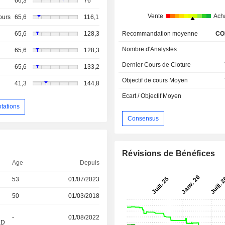
66,3
76
Vente
Ach
ours
65,6
116,1
Recommandation moyenne
CO
65,6
128,3
Nombre d'Analystes
65,6
128,3
Dernier Cours de Cloture
65,6
133,2
Objectif de cours Moyen
41,3
144,8
Ecart / Objectif Moyen
otations
Consensus
Révisions de Bénéfices
Age
Depuis
53
01/07/2023
50
01/03/2018
-
01/08/2022
&D