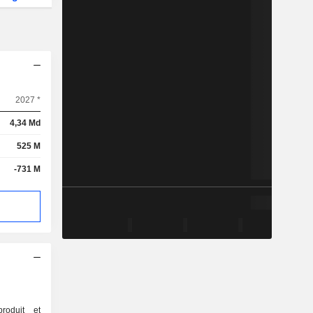
2027 *
4,34 Md
525 M
-731 M
produit et