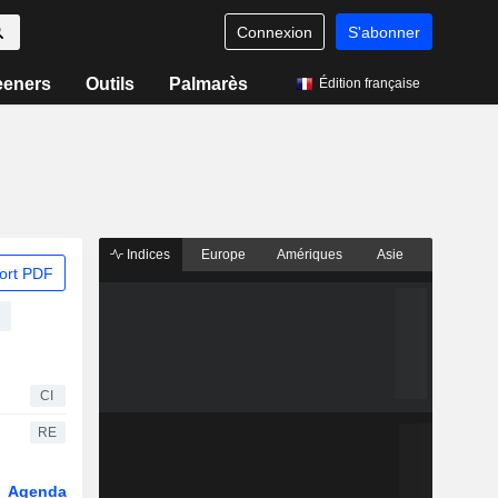
Connexion
S'abonner
eeners
Outils
Palmarès
Édition française
Indices
Europe
Amériques
Asie
ort PDF
CI
RE
Agenda
Secteur
Dérivés
Fonds et ETFs