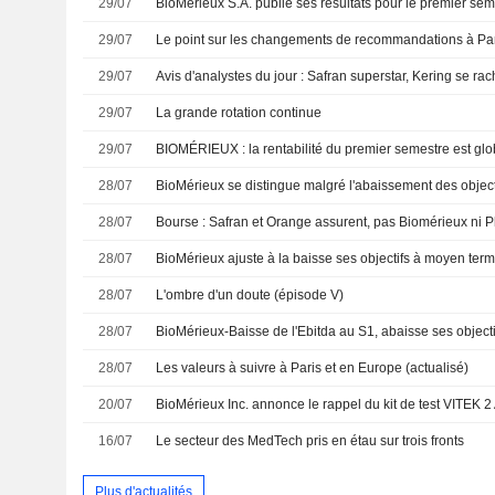
29/07
29/07
Le point sur les changements de recommandations à Pari
29/07
Avis d'analystes du jour : Safran superstar, Kering se rac
29/07
La grande rotation continue
29/07
28/07
BioMérieux se distingue malgré l'abaissement des objec
28/07
Bourse : Safran et Orange assurent, pas Biomérieux ni P
28/07
BioMérieux ajuste à la baisse ses objectifs à moyen ter
28/07
L'ombre d'un doute (épisode V)
28/07
BioMérieux-Baisse de l'Ebitda au S1, abaisse ses object
28/07
Les valeurs à suivre à Paris et en Europe (actualisé)
20/07
16/07
Le secteur des MedTech pris en étau sur trois fronts
Plus d'actualités