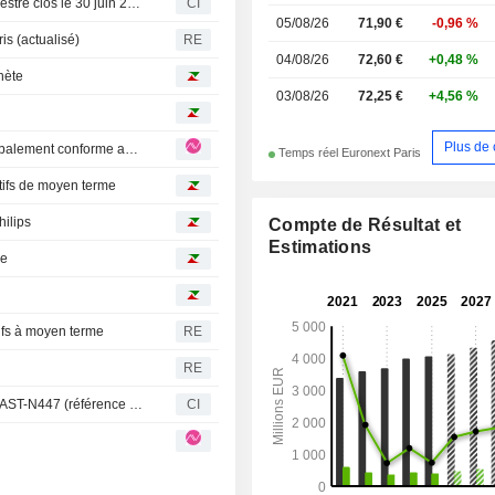
BioMérieux S.A. publie ses résultats pour le premier semestre clos le 30 juin 2026
CI
05/08/26
71,90 €
-0,96 %
s (actualisé)
RE
04/08/26
72,60 €
+0,48 %
hète
03/08/26
72,25 €
+4,56 %
Plus de 
BIOMÉRIEUX : la rentabilité du premier semestre est globalement conforme aux attentes ; la révision à la baisse des objectifs à moyen terme déçoit
Temps réel Euronext Paris
tifs de moyen terme
hilips
Compte de Résultat et
Estimations
me
ifs à moyen terme
RE
RE
BioMérieux Inc. annonce le rappel du kit de test VITEK 2 AST-N447 (référence produit 424620)
CI