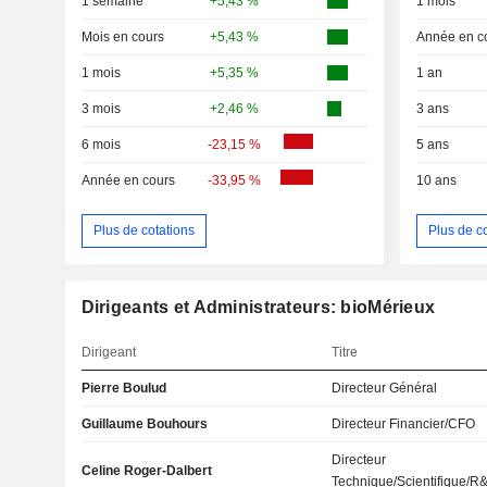
1 semaine
+5,43 %
1 mois
Mois en cours
+5,43 %
Année en c
1 mois
+5,35 %
1 an
3 mois
+2,46 %
3 ans
6 mois
-23,15 %
5 ans
Année en cours
-33,95 %
10 ans
Plus de cotations
Plus de c
Dirigeants et Administrateurs: bioMérieux
Dirigeant
Titre
Pierre Boulud
Directeur Général
Guillaume Bouhours
Directeur Financier/CFO
Directeur
Celine Roger-Dalbert
Technique/Scientifique/R