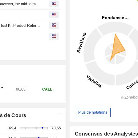
BIOMERIEUX : H1 profitability largely met expectations; however, the mid-term guidance downgrade was disappointing
Biomerieux Inc Announces Recall for VITEK 2 AST-N447 Test Kit Product Reference 424620
OMERIEUX
06/08
CALL
Plus de notations
s de Cours
69,4
73,65
Consensus des Analyste