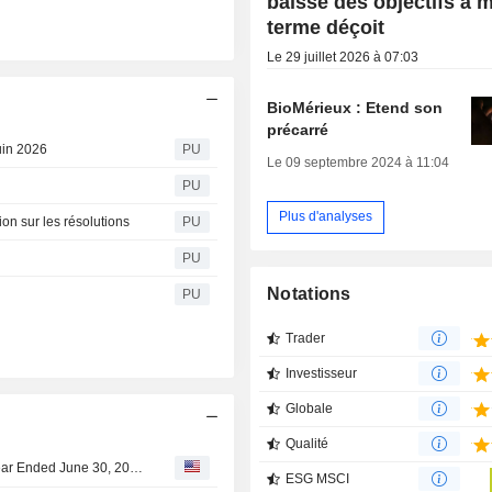
baisse des objectifs à 
terme déçoit
Le 29 juillet 2026 à 07:03
BioMérieux : Etend son
précarré
uin 2026
PU
Le 09 septembre 2024 à 11:04
PU
Plus d'analyses
on sur les résolutions
PU
PU
Notations
PU
Trader
Investisseur
Globale
Qualité
BioMérieux S.A. Reports Earnings Results for the Half Year Ended June 30, 2026
ESG MSCI