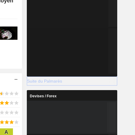
moyen
Suite du Palmarès
Devises / Forex
A