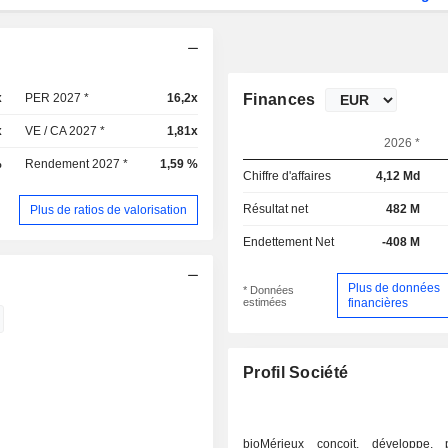
x
PER 2027 *
16,2x
Finances
x
VE / CA 2027 *
1,81x
2026 *
%
Rendement 2027 *
1,59 %
Chiffre d'affaires
4,12 Md
Résultat net
482 M
Plus de ratios de valorisation
Endettement Net
-408 M
Plus de données
* Données
estimées
financières
Profil Société
bioMérieux conçoit, développe, 