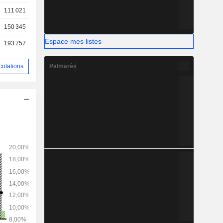
111 021
150 345
Espace mes listes
193 757
Palmarès
cotations