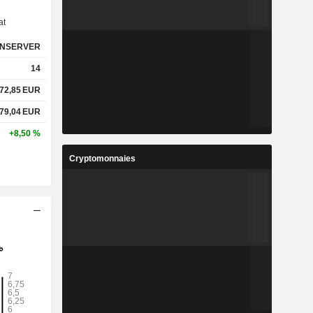
at
NSERVER
14
72,85
EUR
79,04
EUR
+8,50 %
Cryptomonnaies