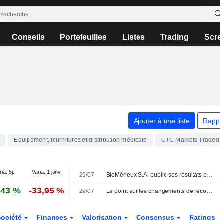
Conseils
Portefeuilles
Listes
Trading
Scr
Ajouter à une liste
Rapp
Equipement, fournitures et distribution médicale
OTC Markets Traded
ia. 5j.
Varia. 1 janv.
29/07
BioMérieux S.A. publie ses résultats pour le premier semestre clos le 30 juin 2026
,43 %
-33,95 %
29/07
Le point sur les changements de recommandations à Paris (actualisé)
Société
Finances
Valorisation
Consensus
Ratings