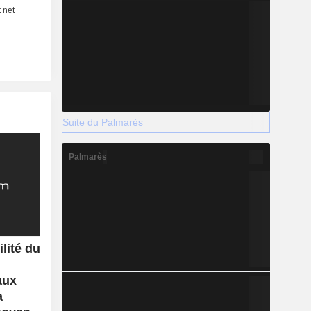
Suite du Palmarès
Palmarès
lité du
aux
a