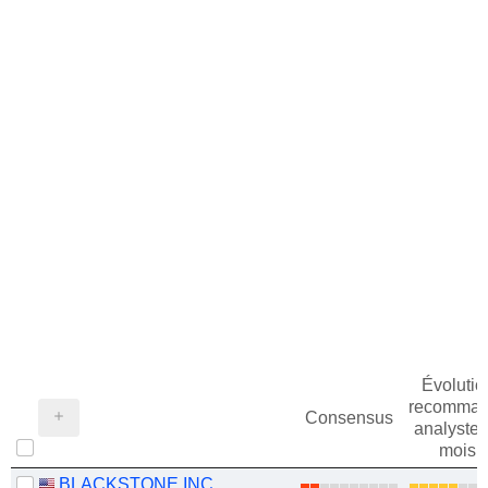
Évolutio
recomman
Consensus
analystes
mois
BLACKSTONE INC.