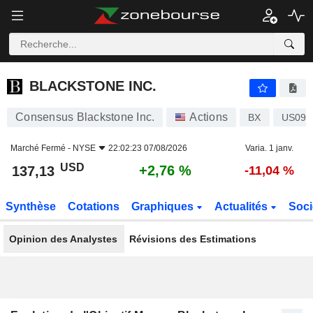
BLACKSTONE INC.
137,13
$
+2,76 %
BLACKSTONE INC.
Consensus Blackstone Inc.
Actions
BX
US092
Marché Fermé -
NYSE
22:02:23 07/08/2026
Varia. 1 janv.
USD
+2,76 %
137,13
-11,04 %
Synthèse
Cotations
Graphiques
Actualités
Soci
Opinion des Analystes
Révisions des Estimations