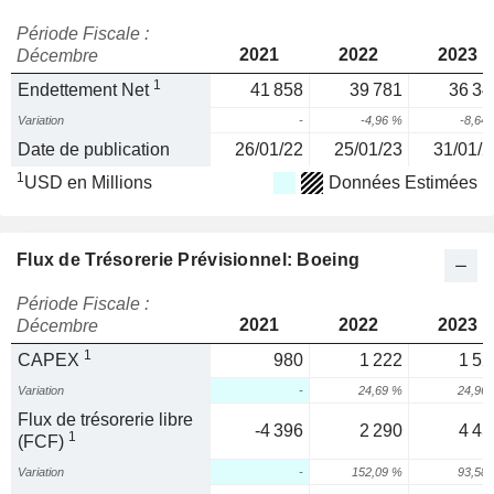
Période Fiscale :
2021
2022
2023
Décembre
1
Endettement Net
41 858
39 781
36 34
Variation
-
-4,96 %
-8,64
Date de publication
26/01/22
25/01/23
31/01/2
1
USD en Millions
Données Estimées
Flux de Trésorerie Prévisionnel: Boeing
Période Fiscale :
2021
2022
2023
Décembre
1
CAPEX
980
1 222
1 52
Variation
-
24,69 %
24,96
Flux de trésorerie libre
-4 396
2 290
4 43
1
(FCF)
Variation
-
152,09 %
93,58