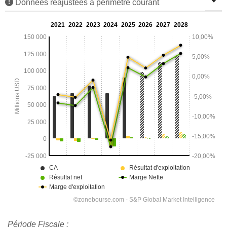
Données réajustées à périmètre courant
Période Fiscale :