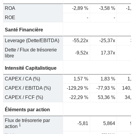
ROA
-2,89 %
-3,58 %
-1,
ROE
-
-
Santé Financière
Leverage (Dette/EBITDA)
-55,22x
-25,37x
3
Dette / Flux de trésorerie
-9,52x
17,37x
libre
Intensité Capitalistique
CAPEX / CA (%)
1,57 %
1,83 %
1,
CAPEX / EBITDA (%)
-129,29 %
-77,93 %
140,
CAPEX / FCF (%)
-22,29 %
53,36 %
34,
Éléments par action
Flux de trésorerie par
-5,81
5,864
9
1
action