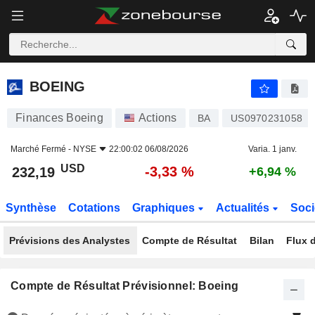
BOEING
232,19
$
-3,33 %
BOEING
Finances Boeing
Actions
BA
US0970231058
Marché Fermé -
NYSE
22:00:02 06/08/2026
Varia. 1 janv.
USD
-3,33 %
232,19
+6,94 %
Synthèse
Cotations
Graphiques
Actualités
Soci
Prévisions des Analystes
Compte de Résultat
Bilan
Flux d
Compte de Résultat Prévisionnel: Boeing