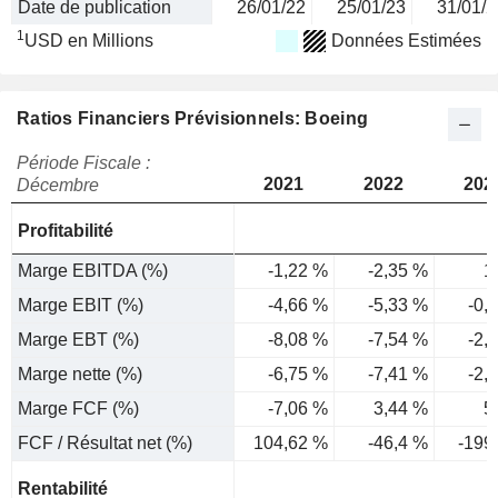
Date de publication
26/01/22
25/01/23
31/01/2
1
USD en Millions
Données Estimées
Ratios Financiers Prévisionnels: Boeing
Période Fiscale :
2021
2022
202
Décembre
Profitabilité
Marge EBITDA (%)
-1,22 %
-2,35 %
1
Marge EBIT (%)
-4,66 %
-5,33 %
-0,
Marge EBT (%)
-8,08 %
-7,54 %
-2,
Marge nette (%)
-6,75 %
-7,41 %
-2,
Marge FCF (%)
-7,06 %
3,44 %
5
FCF / Résultat net (%)
104,62 %
-46,4 %
-199
Rentabilité