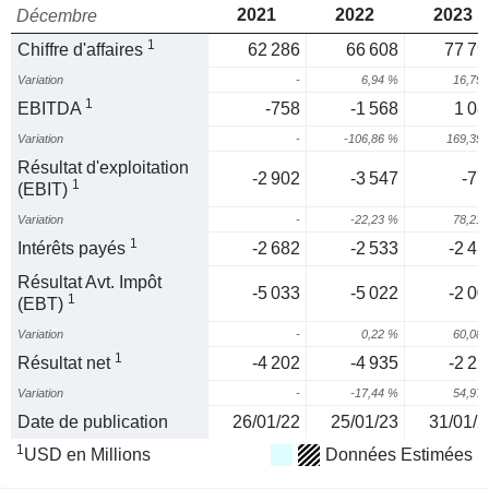
2021
2022
2023
Décembre
1
Chiffre d'affaires
62 286
66 608
77 79
Variation
-
6,94 %
16,79
1
EBITDA
-758
-1 568
1 08
Variation
-
-106,86 %
169,39
Résultat d'exploitation
-2 902
-3 547
-77
1
(EBIT)
Variation
-
-22,23 %
78,21
1
Intérêts payés
-2 682
-2 533
-2 45
Résultat Avt. Impôt
-5 033
-5 022
-2 00
1
(EBT)
Variation
-
0,22 %
60,08
1
Résultat net
-4 202
-4 935
-2 22
Variation
-
-17,44 %
54,97
Date de publication
26/01/22
25/01/23
31/01/2
1
USD en Millions
Données Estimées