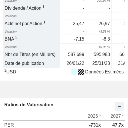
Variation
-
200,94 %
67
1
Dividende / Action
-
-
Variation
-
-
1
Actif net par Action
-25,47
-26,97
-2
Variation
-
-5,89 %
-5
1
BNA
-7,15
-8,3
-
Variation
-
-16,08 %
55
Nbr de Titres (en Milliers)
587 699
595 983
604
Date de publication
26/01/22
25/01/23
31/0
1
USD
Données Estimées
Ratios de Valorisation
2026 *
2027 *
PER
-731x
47,7x