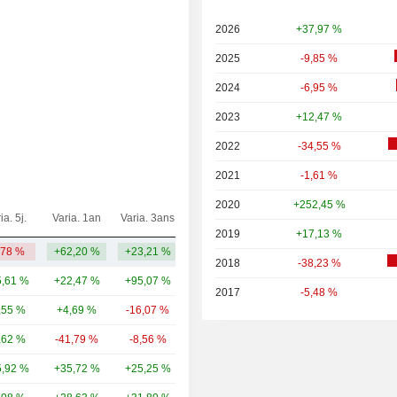
2026
+37,97 %
2025
-9,85 %
2024
-6,95 %
2023
+12,47 %
2022
-34,55 %
2021
-1,61 %
2020
+252,45 %
ia. 5j.
Varia. 1an
Varia. 3ans
Capi.($)
2019
+17,13 %
,78 %
+62,20 %
+23,21 %
979 M
2018
-38,23 %
,61 %
+22,47 %
+95,07 %
2 941 Md
2017
-5,48 %
,55 %
+4,69 %
-16,07 %
43,95 Md
,62 %
-41,79 %
-8,56 %
28,76 Md
,92 %
+35,72 %
+25,25 %
14,73 Md