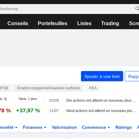
Conseils
Portefeuilles
Listes
Trading
Scr
Ajouter à une liste
Rapp
8738
Grands magasins/Grandes surfaces
PEA
a. 5j.
Varia. 1 janv.
03/08
Dix actions ont atteint un nouveau plus haut sur 52 semaines aujourd'hui à la Bourse de Stockholm
78 %
+37,97 %
31/07
Neuf actions ont atteint un nouveau plus haut sur 52 semaines aujourd'hui à la Bourse de Stockholm
Société
Finances
Valorisation
Consensus
Ratings