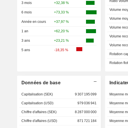
Ratio Volum
3 mois
+32,38 %
Volume moy
6 mois
+73,33 %
Volume moy
Année en cours
+37,97 %
Volume rec
1 an
+62,20 %
Volume rec
3 ans
+23,21 %
Volume rec
5 ans
-18,35 %
Rotation ca
Rotation fl
Données de base
Indicate
Capitalisation (SEK)
9 307 195 099
Moyenne mo
Capitalisation (USD)
979 036 941
Moyenne mo
Chiffre d'affaires (SEK)
8 287 000 000
Moyenne mo
Chiffre d'affaires (USD)
871 721 184
Moyenne mo