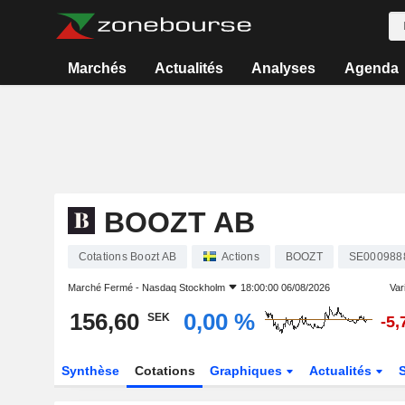
Marchés
Actualités
Analyses
Agenda
BOOZT AB
Cotations Boozt AB
Actions
BOOZT
SE000988
Marché Fermé -
Nasdaq Stockholm
18:00:00 06/08/2026
Vari
156,60
0,00 %
SEK
-5,
Synthèse
Cotations
Graphiques
Actualités