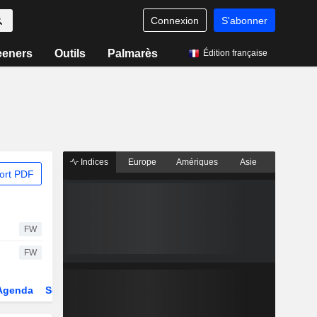
Connexion
S'abonner
eeners
Outils
Palmarès
Édition française
Indices
Europe
Amériques
Asie
ort PDF
FW
FW
Agenda
Secteur
Dérivés
Fonds et ETFs