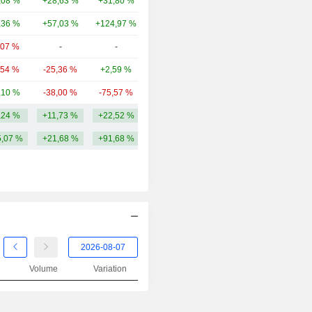
,08 %
+28,63 %
+31,80 %
11,87 Md
,36 %
+57,03 %
+124,97 %
10,1 Md
,07 %
-
-
8,15 Md
,54 %
-25,36 %
+2,59 %
5,94 Md
,10 %
-38,00 %
-75,57 %
2,38 Md
,24 %
+11,73 %
+22,52 %
306,77 Md
,07 %
+21,68 %
+91,68 %
Volume
Variation