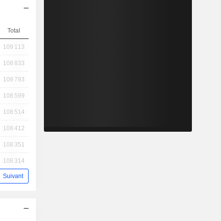
Total
109 113
108 833
108 793
108 599
108 514
108 412
108 351
108 314
Suivant