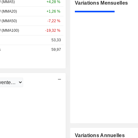
 / (MMA5)
+4,28 %
Variations Mensuelles
 / (MMA20)
+1,26 %
 / (MMA50)
-7,22 %
 / (MMA100)
-19,32 %
53,33
s
59,97
Variations Annuelles