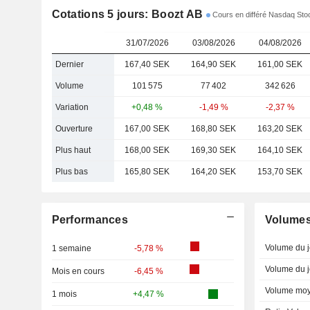
Cotations 5 jours: Boozt AB
Cours en différé Nasdaq St
31/07/2026
03/08/2026
04/08/2026
Dernier
167,40 SEK
164,90 SEK
161,00 SEK
Volume
101 575
77 402
342 626
Variation
+0,48 %
-1,49 %
-2,37 %
Ouverture
167,00 SEK
168,80 SEK
163,20 SEK
Plus haut
168,00 SEK
169,30 SEK
164,10 SEK
Plus bas
165,80 SEK
164,20 SEK
153,70 SEK
Performances
Volume
Volume du j
1 semaine
-5,78 %
Volume du j
Mois en cours
-6,45 %
Volume moy
1 mois
+4,47 %