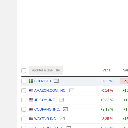
Ajouter à une liste
Varia.
Var
BOOZT AB
0,00 %
-5
AMAZON.COM, INC.
-0,14 %
+15
JD.COM, INC.
+0,83 %
+1
COUPANG, INC.
+2,19 %
+1
WAYFAIR INC.
-3,25 %
+15