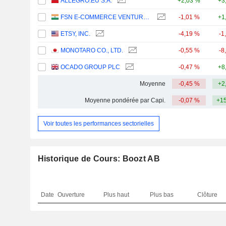
ALLEGRO.EU S.A.
+2,03 %
+3
FSN E-COMMERCE VENTURES LIMITED
-1,01 %
+1
ETSY, INC.
-4,19 %
-1
MONOTARO CO., LTD.
-0,55 %
-8
OCADO GROUP PLC
-0,47 %
+8
Moyenne
-0,45 %
+2
Moyenne pondérée par Capi.
-0,07 %
+15
Voir toutes les performances sectorielles
Historique de Cours: Boozt AB
Date
Ouverture
Plus haut
Plus bas
Clôture