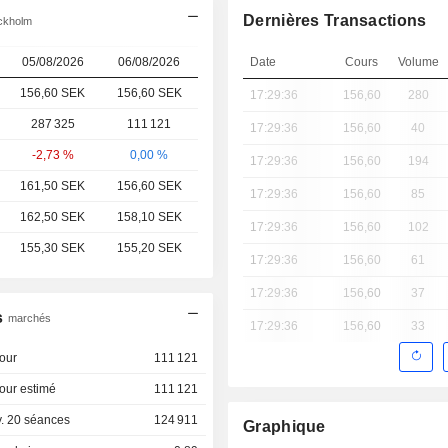
Dernières Transactions
ockholm
05/08/2026
06/08/2026
Date
Cours
Volume
156,60 SEK
156,60 SEK
17:29:36
156,60
280
287 325
111 121
17:29:36
156,60
40
-2,73 %
0,00 %
17:29:36
156,60
194
161,50 SEK
156,60 SEK
17:29:36
156,60
85
162,50 SEK
158,10 SEK
17:29:36
156,60
102
155,30 SEK
155,20 SEK
17:29:36
156,60
61
17:29:36
156,60
37
s
marchés
17:29:36
156,60
33
our
111 121
our estimé
111 121
. 20 séances
124 911
Graphique