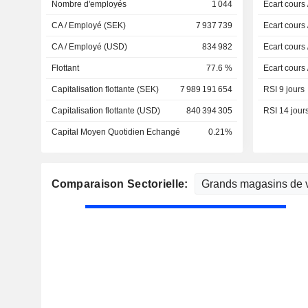
Nombre d'employés
1 044
Ecart cours
CA / Employé (SEK)
7 937 739
Ecart cours
CA / Employé (USD)
834 982
Ecart cours
Flottant
77.6 %
Ecart cours
Capitalisation flottante (SEK)
7 989 191 654
RSI 9 jours
Capitalisation flottante (USD)
840 394 305
RSI 14 jour
Capital Moyen Quotidien Echangé
0.21%
Comparaison Sectorielle: