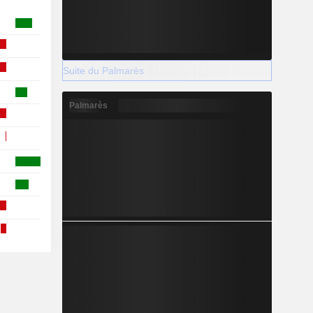
Suite du Palmarès
Palmarès