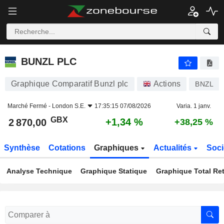
BUNZL PLC
2 870,00
p
+1,34 %
BUNZL PLC
Graphique Comparatif Bunzl plc
Actions
BNZL
Marché Fermé -
London S.E.
17:35:15 07/08/2026
Varia. 1 janv.
GBX
+1,34 %
2 870,00
+38,25 %
Synthèse
Cotations
Graphiques
Actualités
Soci
Analyse Technique
Graphique Statique
Graphique Total Re