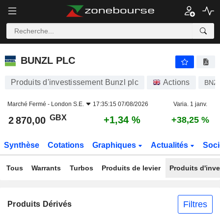
BUNZL PLC
2 870,00
p
+1,34 %
BUNZL PLC
Produits d'investissement Bunzl plc
Actions
BNZ
Marché Fermé -
London S.E.
17:35:15 07/08/2026
Varia. 1 janv.
GBX
+1,34 %
2 870,00
+38,25 %
Synthèse
Cotations
Graphiques
Actualités
Soci
Tous
Warrants
Turbos
Produits de levier
Produits d'inv
Filtres
Produits Dérivés