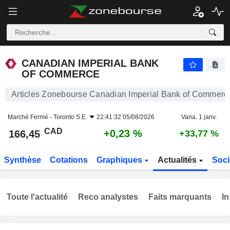
CANADIAN IMPERIAL BANK OF COMMERCE
166,45
$
+0,23 %
CANADIAN IMPERIAL BANK
OF COMMERCE
Articles Zonebourse Canadian Imperial Bank of Commerc
Marché Fermé -
Toronto S.E.
22:41:32 05/08/2026
Varia. 1 janv.
CAD
+0,23 %
166,45
+33,77 %
Synthèse
Cotations
Graphiques
Actualités
Soci
Toute l'actualité
Reco analystes
Faits marquants
In