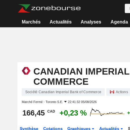
Marchés
Actualités
Analyses
Agenda
CANADIAN IMPERIAL
COMMERCE
Société Canadian Imperial Bank of Commerce
Actions
Marché Fermé -
Toronto S.E.
22:41:32 05/08/2026
166,45
+0,23 %
CAD
+
Synthèse
Cotations
Graphiques
Actualités