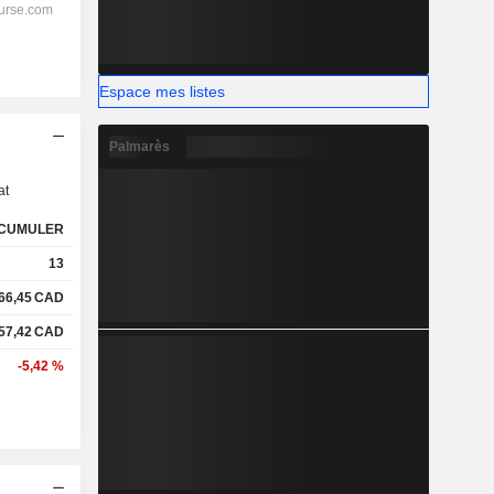
Espace mes listes
s
Palmarès
at
CUMULER
13
66,45
CAD
57,42
CAD
-5,42 %