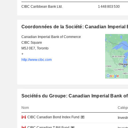
CIBC Caribbean Bank Ltd.
1 448 803 530
Coordonnées de la Société: Canadian Imperia
Canadian Imperial Bank of Commerce
CIBC Square
M5J 0E7, Toronto
+
http://www.cibc.com
Sociétés du Groupe: Canadian Imperial Bank 
Nom
Catégo
CIBC Canadian Bond Index Fund
Invest
CIBC Canadian T Bill Fund