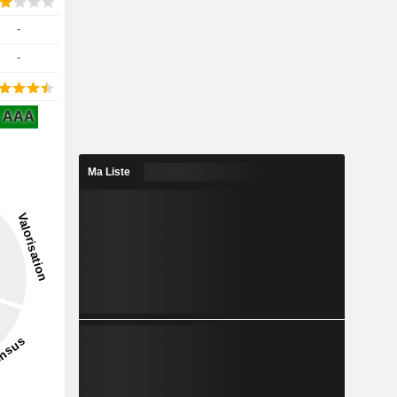
-
-
AAA
Ma Liste