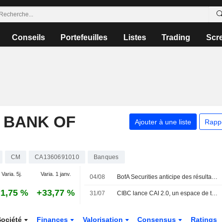
Conseils
Portefeuilles
Listes
Trading
Scr
 BANK OF
Ajouter à une liste
Rapp
CM
CA1360691010
Banques
Varia. 5j.
Varia. 1 janv.
04/08
BofA Securities anticipe des résultats supérieurs aux attentes pour les banques canadiennes au troisième trimestre
1,75 %
+33,77 %
31/07
CIBC lance CAI 2.0, un espace de travail d'IA agentique propriétaire, une première dans le secteur bancaire canadien
Société
Finances
Valorisation
Consensus
Ratings