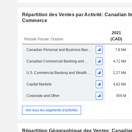
Répartition des Ventes par Activité: Canadian I
Commerce
2021
(CAD)
Période Fiscale: Octobre
Canadian Personal and Business Banking
7,8 Md
Canadian Commercial Banking and Wealth Management
4,71 Md
U.S. Commercial Banking and Wealth Management
2,27 Md
Capital Markets
4,62 Md
Corporate and Other
459 M
Voir tous les segments d'activités
Répartition Géographique des Ventes: Canadian