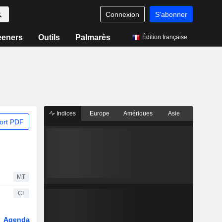
Connexion
S'abonner
eeners
Outils
Palmarès
Édition française
Indices
Europe
Amériques
Asie
ort PDF
MT
CI
Agenda
Secteur
Dérivés
Fonds et ETFs