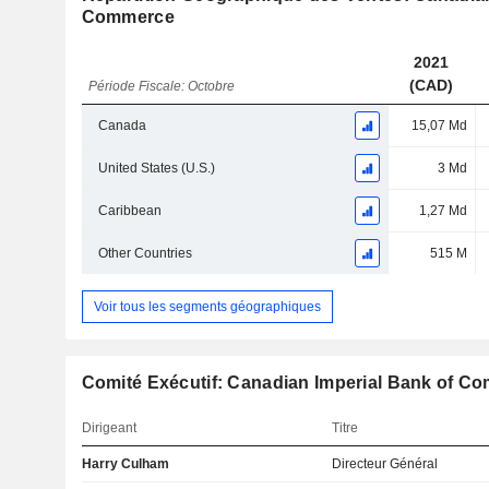
Commerce
2021
(CAD)
Période Fiscale: Octobre
Canada
15,07 Md
United States (U.S.)
3 Md
Caribbean
1,27 Md
Other Countries
515 M
Voir tous les segments géographiques
Comité Exécutif: Canadian Imperial Bank of C
Dirigeant
Titre
Harry Culham
Directeur Général