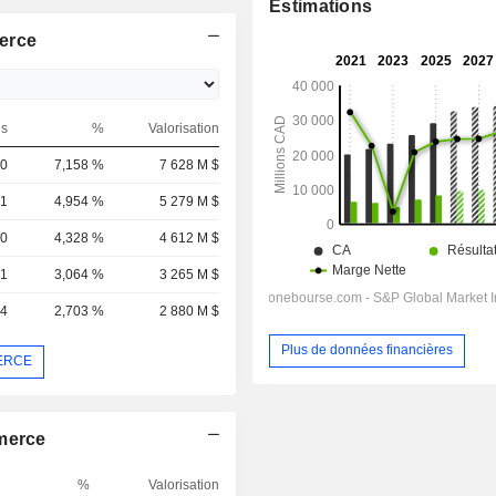
Estimations
erce
ns
%
Valorisation
60
7,158 %
7 628 M $
41
4,954 %
5 279 M $
30
4,328 %
4 612 M $
41
3,064 %
3 265 M $
94
2,703 %
2 880 M $
Plus de données financières
MERCE
mmerce
%
Valorisation