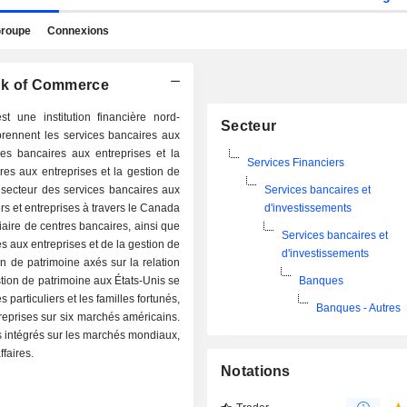
roupe
Connexions
ank of Commerce
une institution financière nord-
Secteur
prennent les services bancaires aux
ces bancaires aux entreprises et la
Services Financiers
es aux entreprises et la gestion de
 secteur des services bancaires aux
Services bancaires et
ers et entreprises à travers le Canada
d'investissements
diaire de centres bancaires, ainsi que
Services bancaires et
s aux entreprises et de la gestion de
d'investissements
 de patrimoine axés sur la relation
stion de patrimoine aux États-Unis se
Banques
 particuliers et les familles fortunés,
Banques - Autres
treprises sur six marchés américains.
s intégrés sur les marchés mondiaux,
faires.
Notations