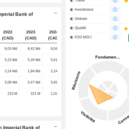
Trader
Investisseur
mperial Bank of
Globale
Qualité
2022
2023
2024
2025
ESG MSCI
(CAD)
(CAD)
(CAD)
(CAD)
8,03 Md
8,42 Md
9,04 Md
10,27 Md
5,23 Md
5,26 Md
5,61 Md
6,74 Md
2,24 Md
1,84 Md
2,24 Md
3,04 Md
5,06 Md
5,47 Md
5,69 Md
5,94 Md
210 M
321 M
1,02 Md
807 M
 Imperial Bank of