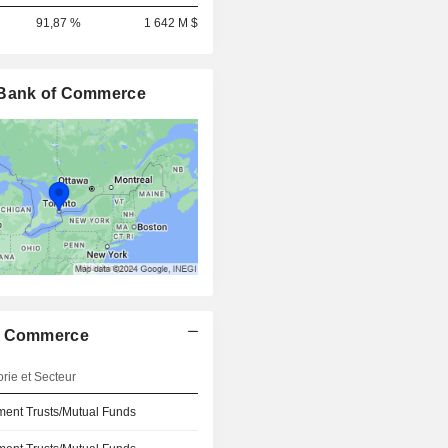
91,87 %
1 642 M $
l Bank of Commerce
of Commerce
rie et Secteur
ment Trusts/Mutual Funds