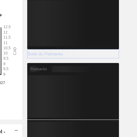
Suite du Palmarès
Palmarès
l -