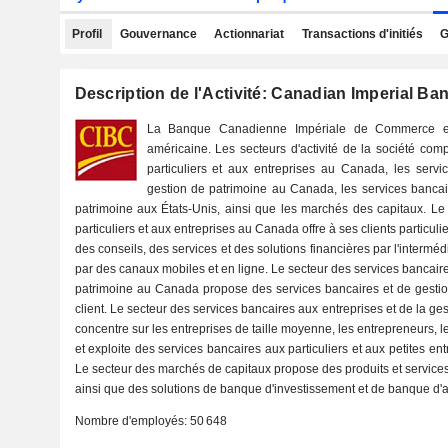
Profil
Gouvernance
Actionnariat
Transactions d'initiés
G
Description de l'Activité: Canadian Imperial B
La Banque Canadienne Impériale de Commerce est 
américaine. Les secteurs d'activité de la société com
particuliers et aux entreprises au Canada, les servi
gestion de patrimoine au Canada, les services bancair
patrimoine aux États-Unis, ainsi que les marchés des capitaux. Le
particuliers et aux entreprises au Canada offre à ses clients particuli
des conseils, des services et des solutions financières par l'intermé
par des canaux mobiles et en ligne. Le secteur des services bancaire
patrimoine au Canada propose des services bancaires et de gestion
client. Le secteur des services bancaires aux entreprises et de la ge
concentre sur les entreprises de taille moyenne, les entrepreneurs, les
et exploite des services bancaires aux particuliers et aux petites en
Le secteur des marchés de capitaux propose des produits et service
ainsi que des solutions de banque d'investissement et de banque d'af
Nombre d'employés:
50 648