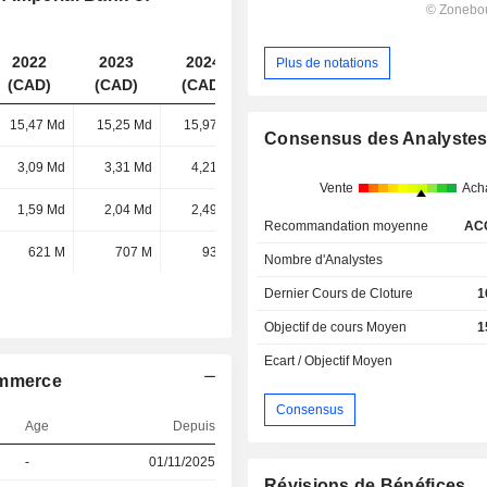
2022
2023
2024
2025
Plus de notations
(CAD)
(CAD)
(CAD)
(CAD)
15,47 Md
15,25 Md
15,97 Md
17,33 Md
Consensus des Analyste
3,09 Md
3,31 Md
4,21 Md
5,68 Md
Vente
Ach
1,59 Md
2,04 Md
2,49 Md
2,7 Md
Recommandation moyenne
AC
621 M
707 M
935 M
1,09 Md
Nombre d'Analystes
Dernier Cours de Cloture
1
Objectif de cours Moyen
1
Ecart / Objectif Moyen
ommerce
Consensus
Age
Depuis
-
01/11/2025
Révisions de Bénéfices