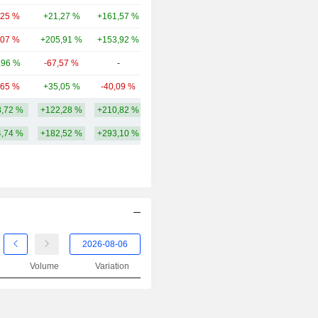
,25 %
+21,27 %
+161,57 %
3,46 Md
,07 %
+205,91 %
+153,92 %
2,37 Md
,96 %
-67,57 %
-
783 M
,65 %
+35,05 %
-40,09 %
759 M
,72 %
+122,28 %
+210,82 %
5,67 Md
,74 %
+182,52 %
+293,10 %
Volume
Variation