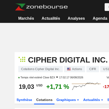
Marchés
Actualités
Analyses
Agenda
CIPHER DIGITAL INC.
Cotations Cipher Digital Inc.
Actions
CIFR
US1
Temps réel estimé
Cboe BZX
17:02:17 06/08/2026
Va
19,03
+1,71 %
USD
-1
Synthèse
Cotations
Graphiques
Actualités