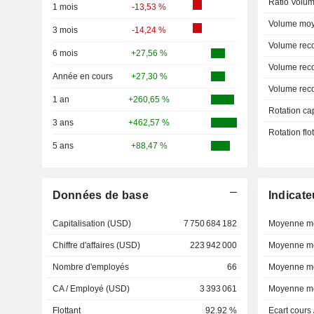
Ratio Volum
1 mois
-13,53 %
Volume moy
3 mois
-14,24 %
Volume rec
6 mois
+27,56 %
Volume rec
Année en cours
+27,30 %
Volume rec
1 an
+260,65 %
Rotation ca
3 ans
+462,57 %
Rotation fl
5 ans
+88,47 %
Données de base
Indicate
Capitalisation (USD)
7 750 684 182
Moyenne mo
Chiffre d'affaires (USD)
223 942 000
Moyenne mo
Nombre d'employés
66
Moyenne mo
CA / Employé (USD)
3 393 061
Moyenne mo
Flottant
92.92 %
Ecart cours