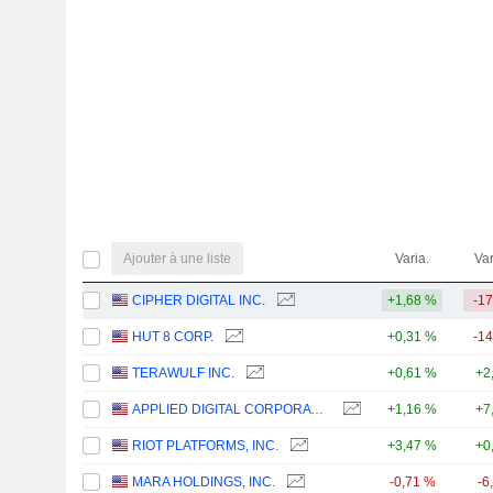
Ajouter à une liste
Varia.
Var
CIPHER DIGITAL INC.
+1,68 %
-1
HUT 8 CORP.
+0,31 %
-1
TERAWULF INC.
+0,61 %
+2
APPLIED DIGITAL CORPORATION
+1,16 %
+7
RIOT PLATFORMS, INC.
+3,47 %
+0
MARA HOLDINGS, INC.
-0,71 %
-6