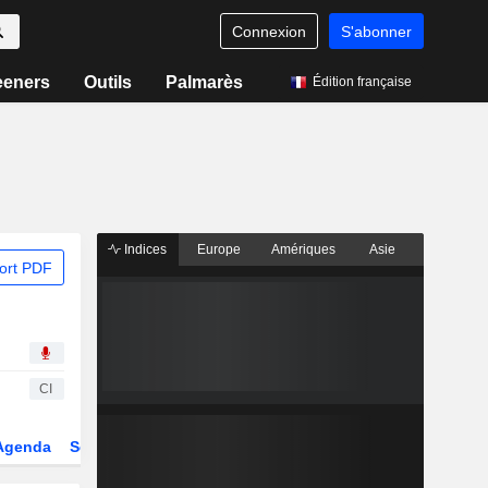
Connexion
S'abonner
eeners
Outils
Palmarès
Édition française
Indices
Europe
Amériques
Asie
ort PDF
CI
Agenda
Secteur
Dérivés
Fonds et ETFs