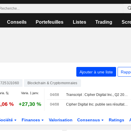
Conseils
Portefeuilles
Listes
Trading
Scr
Ajouter à une liste
Rapp
7253J1060
Blockchain & Cryptomonnaies
ria. 5j.
Varia. 1 janv.
04/08
Transcript : Cipher Digital Inc., Q2 2026 Earnings Call, Aug 04, 2026
7,06 %
+27,30 %
04/08
Cipher Digital Inc. publie ses résultats pour le deuxième trimestre et le premier semestre clos le 30 juin 2026
Société
Finances
Valorisation
Consensus
Ratings