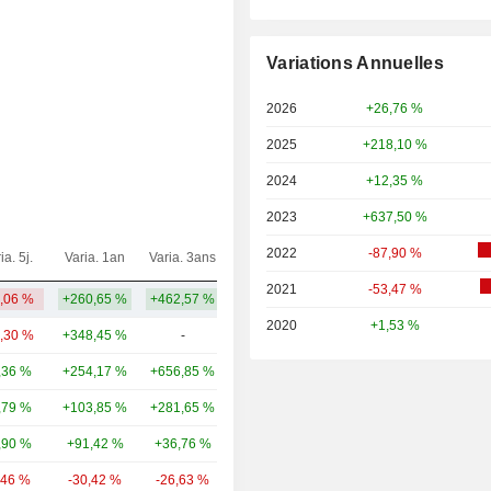
Variations Annuelles
2026
+26,76 %
2025
+218,10 %
2024
+12,35 %
2023
+637,50 %
2022
-87,90 %
ia. 5j.
Varia. 1an
Varia. 3ans
Capi.($)
2021
-53,47 %
7,06 %
+260,65 %
+462,57 %
7,75 Md
2020
+1,53 %
4,30 %
+348,45 %
-
11,43 Md
,36 %
+254,17 %
+656,85 %
9,02 Md
,79 %
+103,85 %
+281,65 %
8,71 Md
,90 %
+91,42 %
+36,76 %
8,13 Md
,46 %
-30,42 %
-26,63 %
4,29 Md