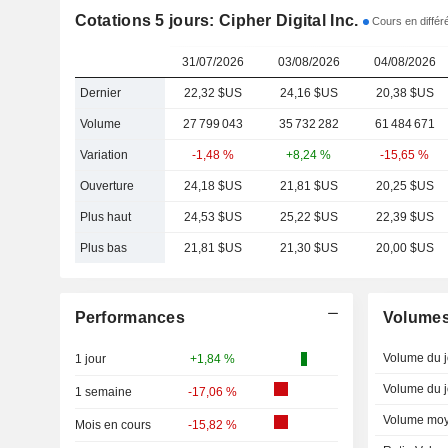
Cotations 5 jours: Cipher Digital Inc.
Cours en diffé
31/07/2026
03/08/2026
04/08/2026
Dernier
22,32 $US
24,16 $US
20,38 $US
Volume
27 799 043
35 732 282
61 484 671
Variation
-1,48 %
+8,24 %
-15,65 %
Ouverture
24,18 $US
21,81 $US
20,25 $US
Plus haut
24,53 $US
25,22 $US
22,39 $US
Plus bas
21,81 $US
21,30 $US
20,00 $US
Performances
Volume
Volume du j
1 jour
+1,84 %
Volume du j
1 semaine
-17,06 %
Volume moy
Mois en cours
-15,82 %