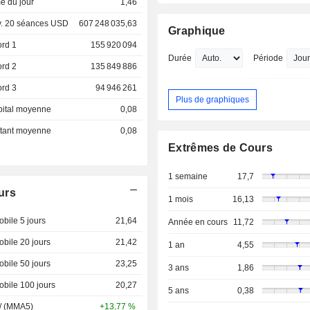
e du jour
1,46
. 20 séances USD
607 248 035,63
Graphique
ord 1
155 920 094
Durée
Période
ord 2
135 849 886
ord 3
94 946 261
Plus de graphiques
pital moyenne
0,08
ottant moyenne
0,08
Extrêmes de Cours
1 semaine
17,7
urs
1 mois
16,13
bile 5 jours
21,64
Année en cours
11,72
bile 20 jours
21,42
1 an
4,55
bile 50 jours
23,25
3 ans
1,86
bile 100 jours
20,27
5 ans
0,38
 / (MMA5)
+13,77 %