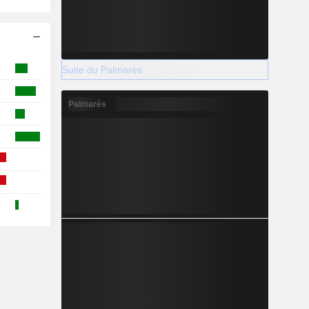
Suite du Palmarès
Palmarès