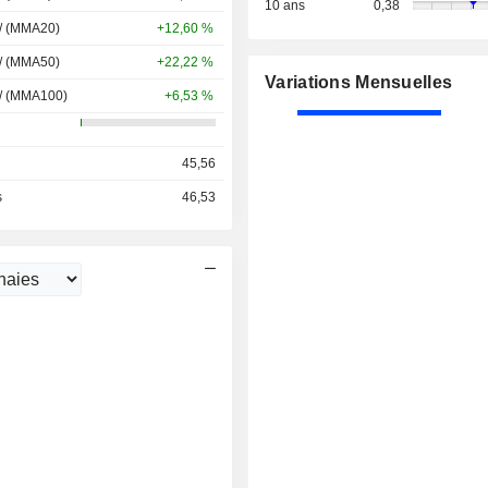
10 ans
0,38
 / (MMA20)
+12,60 %
 / (MMA50)
+22,22 %
Variations Mensuelles
 / (MMA100)
+6,53 %
45,56
s
46,53