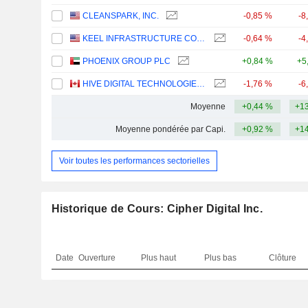
CLEANSPARK, INC.
-0,85 %
-8
KEEL INFRASTRUCTURE CORP.
-0,64 %
-4
PHOENIX GROUP PLC
+0,84 %
+5
HIVE DIGITAL TECHNOLOGIES LTD.
-1,76 %
-6
Moyenne
+0,44 %
+13
Moyenne pondérée par Capi.
+0,92 %
+14
Voir toutes les performances sectorielles
Historique de Cours: Cipher Digital Inc.
Date
Ouverture
Plus haut
Plus bas
Clôture