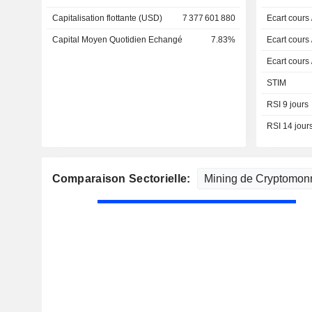
Capitalisation flottante (USD)
7 377 601 880
Ecart cours
Capital Moyen Quotidien Echangé
7.83%
Ecart cours
Ecart cours
STIM
RSI 9 jours
RSI 14 jour
Comparaison Sectorielle: