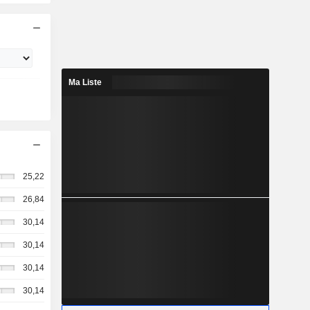
Ma Liste
25,22
26,84
30,14
30,14
30,14
30,14