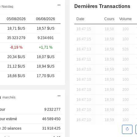
Dernières Transactions
ré Nasdaq
05/08/2026
06/08/2026
Date
Cours
Volume
18,71 $US
18,57
$US
16:47:15
18,58
100
35 323 279
9 234 691
16:47:15
18,58
100
-8,19 %
+1,71 %
16:47:13
18,58
526
20,34 $US
18,07 $US
16:47:11
18,59
100
21,12 $US
18,94 $US
16:47:10
18,59
100
18,66 $US
17,70 $US
16:47:10
18,59
100
16:47:10
18,59
200
s
marchés
16:47:10
18,59
100
our
9 232 277
16:47:10
18,59
100
our estimé
46 589 450
16:47:10
18,59
100
. 20 séances
31 918 425