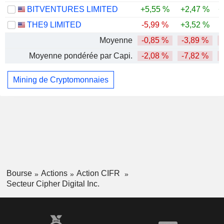
BITVENTURES LIMITED
+5,55 %
+2,47 %
+
THE9 LIMITED
-5,99 %
+3,52 %
Moyenne
-0,85 %
-3,89 %
-
Moyenne pondérée par Capi.
-2,08 %
-7,82 %
-
Mining de Cryptomonnaies
Bourse
Actions
Action CIFR
Secteur Cipher Digital Inc.