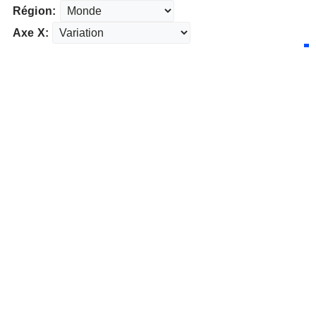
Région:
Axe X: