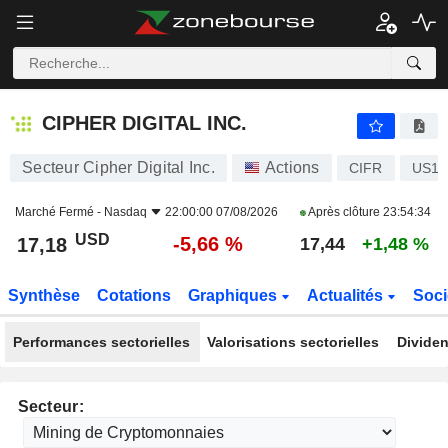
CIPHER DIGITAL INC.
17,18
$
-5,66 %
CIPHER DIGITAL INC.
Secteur Cipher Digital Inc.
Actions
CIFR
US17
Marché Fermé -
Nasdaq
22:00:00 07/08/2026
Après clôture
23:54:34
USD
-5,66 %
17,18
17,44
+1,48 %
Synthèse
Cotations
Graphiques
Actualités
Soci
Performances sectorielles
Valorisations sectorielles
Dividen
Secteur: