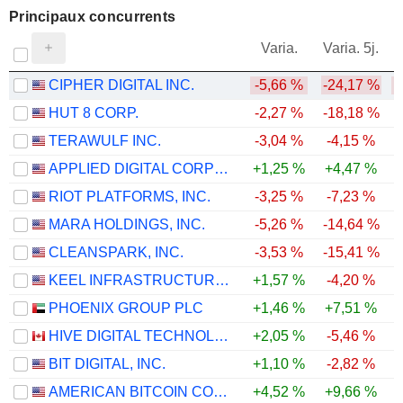
Principaux concurrents
V
Varia.
Varia. 5j.
CIPHER DIGITAL INC.
-5,66 %
-24,17 %
-
HUT 8 CORP.
-2,27 %
-18,18 %
-
TERAWULF INC.
-3,04 %
-4,15 %
-
APPLIED DIGITAL CORPORATION
+1,25 %
+4,47 %
-
RIOT PLATFORMS, INC.
-3,25 %
-7,23 %
-
MARA HOLDINGS, INC.
-5,26 %
-14,64 %
-
CLEANSPARK, INC.
-3,53 %
-15,41 %
KEEL INFRASTRUCTURE CORP.
+1,57 %
-4,20 %
-
PHOENIX GROUP PLC
+1,46 %
+7,51 %
-
HIVE DIGITAL TECHNOLOGIES LTD.
+2,05 %
-5,46 %
-
BIT DIGITAL, INC.
+1,10 %
-2,82 %
-
AMERICAN BITCOIN CORP.
+4,52 %
+9,66 %
-