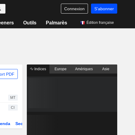
Connexion
S'abonner
eeners
Outils
Palmarès
Édition française
Indices
Europe
Amériques
Asie
ort PDF
MT
CI
enda
Secteur
Dérivés