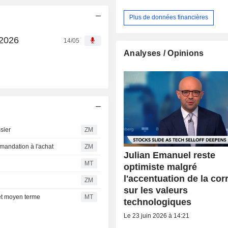
Plus de données financières
 2026
14/05
Analyses / Opinions
sier
ZM
mandation à l'achat
ZM
Julian Emanuel reste
MT
optimiste malgré
l'accentuation de la cor
ZM
sur les valeurs
 et moyen terme
MT
technologiques
Le 23 juin 2026 à 14:21