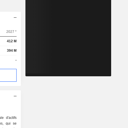
2027 *
412 M
394 M
-
e d'actifs
ns, qui se