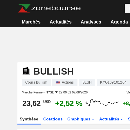
Marchés
Actualités
Analyses
Agenda
BULLISH
Cours Bullish
Actions
BLSH
KYG169101204
Marché Fermé -
NYSE
22:00:02 07/08/2026
Var
23,62
+2,52 %
USD
+8
Synthèse
Cotations
Graphiques
Actualités