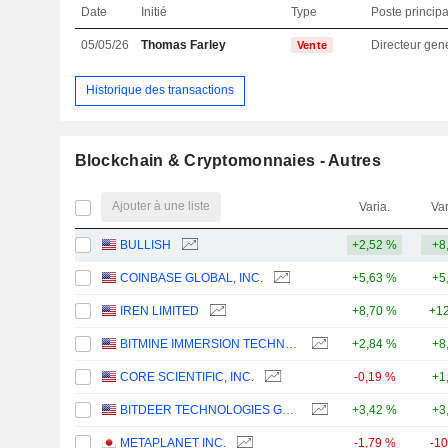
Date
Initié
Type
Poste principa
05/05/26
Thomas Farley
Directeur gen
Vente
Historique des transactions
Blockchain & Cryptomonnaies - Autres
Ajouter à une liste
Varia.
Var
BULLISH
+2,52 %
+8
COINBASE GLOBAL, INC.
+5,63 %
+5
IREN LIMITED
+8,70 %
+12
BITMINE IMMERSION TECHNOLOGIES, INC.
+2,84 %
+8
CORE SCIENTIFIC, INC.
-0,19 %
+1
BITDEER TECHNOLOGIES GROUP
+3,42 %
+3
METAPLANET INC.
-1,79 %
-1