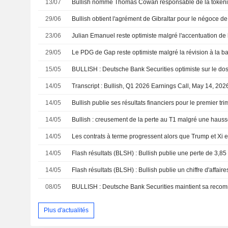
13/07
Bullish nomme Thomas Cowan responsable de la tokeni
29/06
Bullish obtient l'agrément de Gibraltar pour le négoce de 
23/06
29/05
15/05
BULLISH : Deutsche Bank Securities optimiste sur le dos
14/05
Transcript : Bullish, Q1 2026 Earnings Call, May 14, 202
14/05
14/05
Bullish : creusement de la perte au T1 malgré une hausse 
14/05
14/05
14/05
08/05
BULLISH : Deutsche Bank Securities maintient sa recom
Plus d'actualités