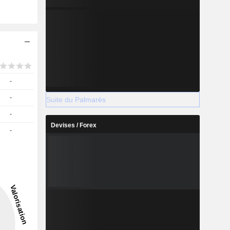
-
-
Suite du Palmarès
-
Devises / Forex
-