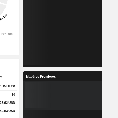
s
Matières Premières
at
CUMULER
10
23,62
USD
40,83
USD