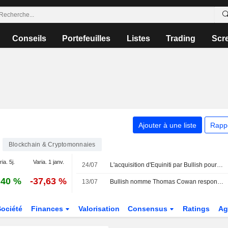
Conseils
Portefeuilles
Listes
Trading
Scr
Ajouter à une liste
Rapp
Blockchain & Cryptomonnaies
ia. 5j.
Varia. 1 janv.
24/07
L'acquisition d'Equiniti par Bullish pour 4,2 milliards de dollars reçoit le feu vert des autorités de la concurrence au Royaume-Uni, aux États-Unis et en Allemagne
,40 %
-37,63 %
13/07
Bullish nomme Thomas Cowan responsable de la tokenisation
Société
Finances
Valorisation
Consensus
Ratings
Ag