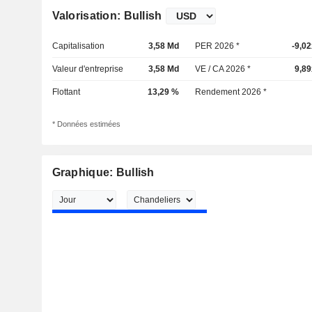
Valorisation: Bullish
Capitalisation
3,58 Md
PER 2026 *
-9,0
Valeur d'entreprise
3,58 Md
VE / CA 2026 *
9,89
Flottant
13,29 %
Rendement 2026 *
* Données estimées
Graphique: Bullish