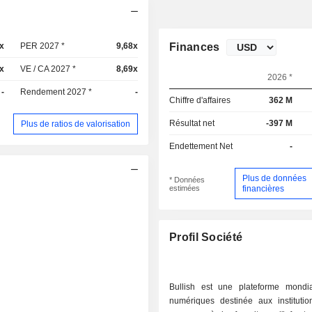
2x
PER 2027 *
9,68x
Finances
x
VE / CA 2027 *
8,69x
2026 *
-
Rendement 2027 *
-
Chiffre d'affaires
362 M
Résultat net
-397 M
Plus de ratios de valorisation
Endettement Net
-
Plus de données
* Données
estimées
financières
Profil Société
Bullish est une plateforme mondial
numériques destinée aux institutio