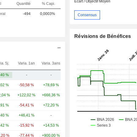
Ecart / Objectif Moyen
l
Quantité
% Capi.
eral
-494
0,0003%
Consensus
Révisions de Bénéfices
ia. 5j.
Varia. 1an
Varia. 3ans
Capi.($)
,40 %
-
-
3,49 Md
,02 %
-50,58 %
+78,69 %
38,36 Md
,04 %
+122,02 %
+666,36 %
13,56 Md
,91 %
-54,41 %
+72,20 %
11,04 Md
,40 %
+46,41 %
-
6,76 Md
,42 %
-15,92 %
+14,53 %
2,56 Md
0,20 %
-77,44 %
+900,00 %
1,81 Md