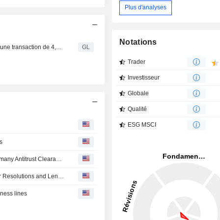
Plus d'analyses
Notations
Bullish acquière Equiniti auprès de Siris dans le cadre d’une transaction de 4,2 milliards de dollars, créant ainsi un agent de transfert mondial pour les titres tokenisés
GL
Trader
Investisseur
Globale
Qualité
ESG MSCI
s
Bullish's $4.2 Billion Equiniti Deal Receives UK, US, Germany Antitrust Clearances
Siris to Acquire Equiniti's Retirement Solutions, Customer Resolutions and Lenvi Businesses
iness lines