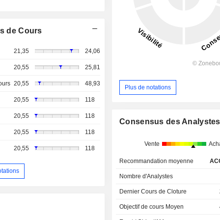
s de Cours
21,35
24,06
20,55
25,81
ours
20,55
48,93
Plus de notations
20,55
118
20,55
118
Consensus des Analyste
20,55
118
Vente
Ach
20,55
118
Recommandation moyenne
AC
otations
Nombre d'Analystes
Dernier Cours de Cloture
Objectif de cours Moyen