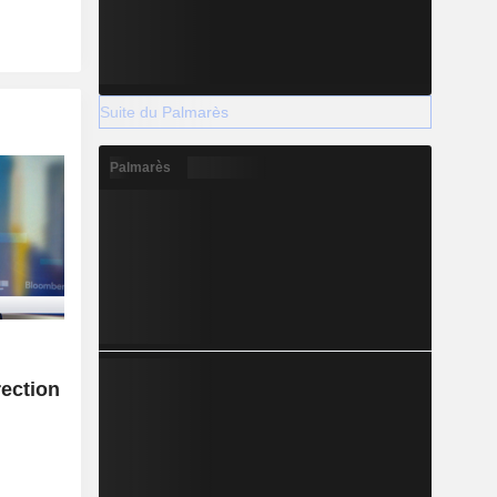
Suite du Palmarès
Palmarès
rection