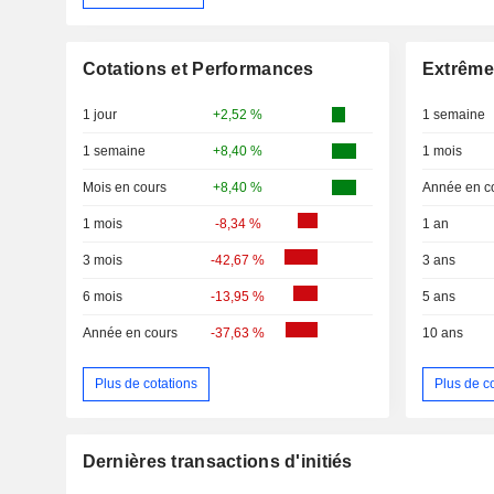
Cotations et Performances
Extrême
1 jour
+2,52 %
1 semaine
1 semaine
+8,40 %
1 mois
Mois en cours
+8,40 %
Année en c
1 mois
-8,34 %
1 an
3 mois
-42,67 %
3 ans
6 mois
-13,95 %
5 ans
Année en cours
-37,63 %
10 ans
Plus de cotations
Plus de c
Dernières transactions d'initiés