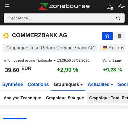
COMMERZBANK AG
39,52
€
+2,66 %
COMMERZBANK AG
Graphique Total Return Commerzbank AG
Actions
Temps réel estimé
Tradegate
13:39:56 07/08/2026
Varia. 1 janv.
EUR
+2,90 %
39,60
+9,28 %
Synthèse
Cotations
Graphiques
Actualités
Soci
Analyse Technique
Graphique Statique
Graphique Total Re