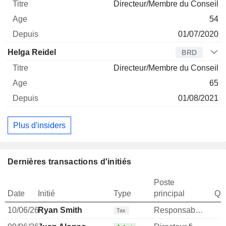
Directeur/Membre du Conseil
54
01/07/2020
Helga Reidel
BRD
Directeur/Membre du Conseil
65
01/08/2021
Plus d'insiders
Dernières transactions d'initiés
Poste
Date
Initié
Type
principal
Qua
10/06/26
Ryan Smith
Responsable ventes & marketing
Tax