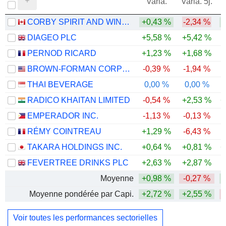
Varia.
Varia. 5j.
CORBY SPIRIT AND WINE LIMITED
+0,43 %
-2,34 %
DIAGEO PLC
+5,58 %
+5,42 %
-
PERNOD RICARD
+1,23 %
+1,68 %
-
BROWN-FORMAN CORPORATION
-0,39 %
-1,94 %
THAI BEVERAGE
0,00 %
0,00 %
RADICO KHAITAN LIMITED
-0,54 %
+2,53 %
+
EMPERADOR INC.
-1,13 %
-0,13 %
RÉMY COINTREAU
+1,29 %
-6,43 %
-
TAKARA HOLDINGS INC.
+0,64 %
+0,81 %
+
FEVERTREE DRINKS PLC
+2,63 %
+2,87 %
Moyenne
+0,98 %
-0,27 %
Moyenne pondérée par Capi.
+2,72 %
+2,55 %
Voir toutes les performances sectorielles