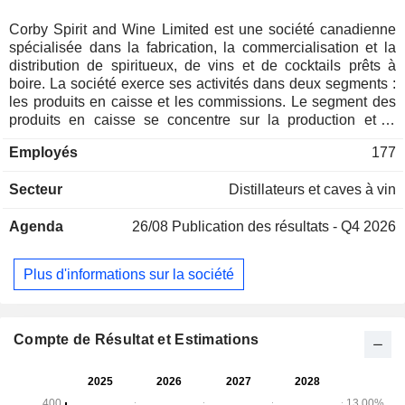
Corby Spirit and Wine Limited est une société canadienne
spécialisée dans la fabrication, la commercialisation et la
distribution de spiritueux, de vins et de cocktails prêts à
boire. La société exerce ses activités dans deux segments :
les produits en caisse et les commissions. Le segment des
produits en caisse se concentre sur la production et la
distribution des marques de boissons alcoolisées détenues
Employés
177
par la société, notamment les whiskies canadiens J.P.
Wiser's, Lot 40 et Pike Creek, le rhum Lamb's, la vodka
Secteur
Distillateurs et caves à vin
Polar Ice et les liqueurs McGuinness, ainsi que le gin
Ungava, les liqueurs à base d'érable Cabot Trail et le rhum
Agenda
26/08
Publication des résultats - Q4 2026
épicé Chic Choc, les boissons prêtes à boire Cottage
Springs et Nude, ainsi que les vins Foreign Affair. Le
segment Commissions génère des revenus de commissions
Plus d'informations sur la société
en représentant au Canada des marques internationales de
boissons alcoolisées qui ne lui appartiennent pas, telles que
: la vodka ABSOLUT, les whiskies écossais Chivas Regal,
The Glenlivet et Ballantine’s, le whisky irlandais Jameson,
Compte de Résultat et Estimations
le gin Beefeater, le rhum Malibu, la liqueur Kahlua, le
champagne Mumm et les vins Jacob’s Creek, Stoneleigh et
Campo Viejo.