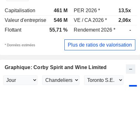
Capitalisation
461 M
PER 2026 *
13,5x
P
Valeur d'entreprise
546 M
VE / CA 2026 *
2,06x
V
Flottant
55,71 %
Rendement 2026 *
-
R
Plus de ratios de valorisation
* Données estimées
Graphique: Corby Spirit and Wine Limited