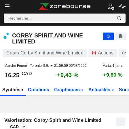
CORBY SPIRIT AND WINE LIMITED
16,25
$
+0,43 %
CORBY SPIRIT AND WINE
LIMITED
Cours Corby Spirit and Wine Limited
Actions
CS
Marché Fermé -
Toronto S.E.
21:59:59 06/08/2026
Varia. 1 janv.
CAD
+0,43 %
16,25
+9,80 %
Synthèse
Cotations
Graphiques
Actualités
Soci
Valorisation: Corby Spirit and Wine Limited