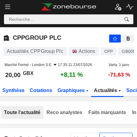
CPPGROUP PLC
20,00
p
+8,11 %
CPPGROUP PLC
Actualités CPPGroup Plc
Actions
CPP
GB00B
Marché Fermé -
London S.E.
17:35:11 23/07/2026
Varia. 1 janv.
GBX
+8,11 %
20,00
-71,63 %
Synthèse
Cotations
Graphiques
Actualités
Soci
Toute l'actualité
Reco analystes
Faits marquants
In