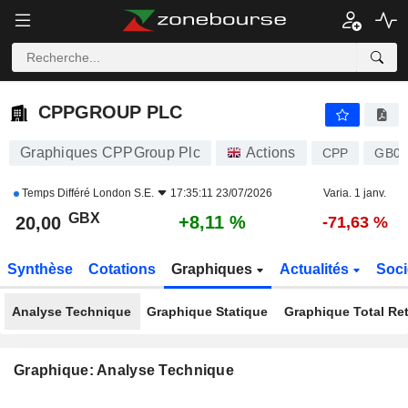
CPPGROUP PLC
20,00
p
+8,11 %
CPPGROUP PLC
Graphiques CPPGroup Plc
Actions
CPP
GB0
Temps Différé
London S.E.
17:35:11 23/07/2026
Varia. 1 janv.
GBX
+8,11 %
20,00
-71,63 %
Synthèse
Cotations
Graphiques
Actualités
Soci
Analyse Technique
Graphique Statique
Graphique Total Re
Graphique: Analyse Technique