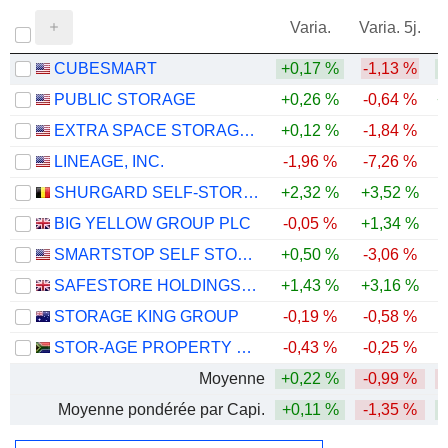
Varia.
Varia. 5j.
CUBESMART
+0,17 %
-1,13 %
PUBLIC STORAGE
+0,26 %
-0,64 %
+
EXTRA SPACE STORAGE INC.
+0,12 %
-1,84 %
LINEAGE, INC.
-1,96 %
-7,26 %
SHURGARD SELF-STORAGE LTD.
+2,32 %
+3,52 %
-
BIG YELLOW GROUP PLC
-0,05 %
+1,34 %
SMARTSTOP SELF STORAGE REIT, INC.
+0,50 %
-3,06 %
SAFESTORE HOLDINGS PLC
+1,43 %
+3,16 %
STORAGE KING GROUP
-0,19 %
-0,58 %
-
STOR-AGE PROPERTY REIT LIMITED
-0,43 %
-0,25 %
Moyenne
+0,22 %
-0,99 %
Moyenne pondérée par Capi.
+0,11 %
-1,35 %