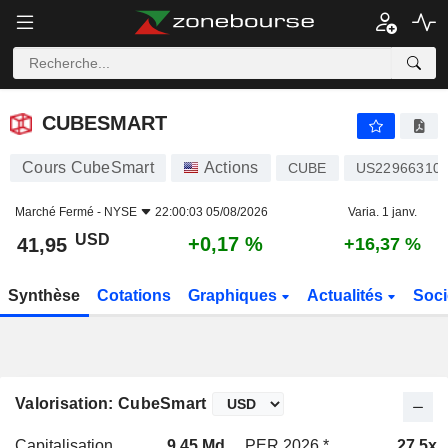
CUBESMART
41,95
$
+0,17 %
CUBESMART
Cours CubeSmart
Actions
CUBE
US22966310
Marché Fermé -
NYSE
22:00:03 05/08/2026
Varia. 1 janv.
USD
+0,17 %
41,95
+16,37 %
Synthèse
Cotations
Graphiques
Actualités
Soci
Valorisation: CubeSmart
Capitalisation
9,45 Md
PER 2026 *
27,5x