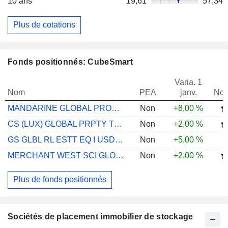
10 ans
19,61
57,34
Plus de cotations
Fonds positionnés: CubeSmart
Varia. 1
Nom
PEA
janv.
Not
MANDARINE GLOBAL PROPERTY E
Non
+8,00 %
CS (LUX) GLOBAL PRPTY TTL RT EQ DAH CHF
Non
+2,00 %
GS GLBL RL ESTT EQ I USD GROSS QDIST
Non
+5,00 %
MERCHANT WEST SCI GLOBAL PROPERTY INC A
Non
+2,00 %
Plus de fonds positionnés
Sociétés de placement immobilier de stockage