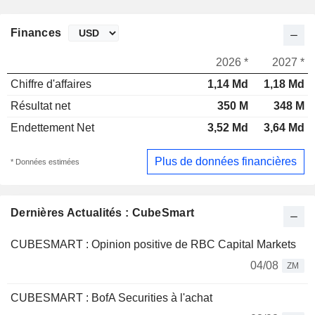
Finances
2026 *
2027 *
Chiffre d'affaires
1,14 Md
1,18 Md
Résultat net
350 M
348 M
Endettement Net
3,52 Md
3,64 Md
Plus de données financières
* Données estimées
Dernières Actualités : CubeSmart
CUBESMART : Opinion positive de RBC Capital Markets
04/08
ZM
CUBESMART : BofA Securities à l'achat