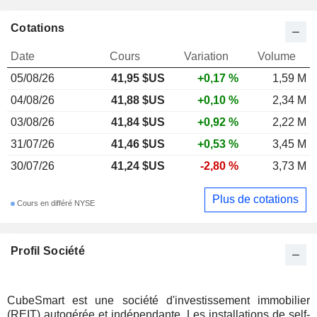
Cotations
Date
Cours
Variation
Volume
05/08/26
41,95 $US
+0,17 %
1,59 M
04/08/26
41,88 $US
+0,10 %
2,34 M
03/08/26
41,84 $US
+0,92 %
2,22 M
31/07/26
41,46 $US
+0,53 %
3,45 M
30/07/26
41,24 $US
-2,80 %
3,73 M
Plus de cotations
Cours en différé NYSE
Profil Société
CubeSmart est une société d'investissement immobilier
(REIT) autogérée et indépendante. Les installations de self-