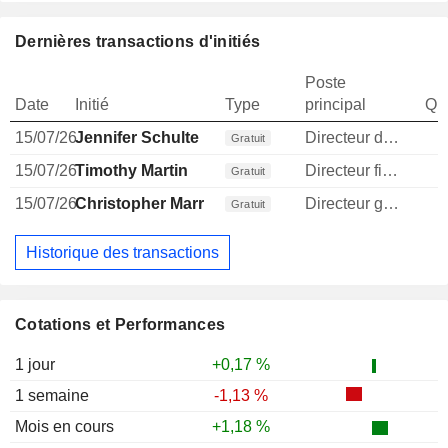
Dernières transactions d'initiés
Poste
Date
Initié
Type
principal
Qua
15/07/26
Jennifer Schulte
Directeur des ressources humaines
Gratuit
15/07/26
Timothy Martin
Directeur financier
Gratuit
15/07/26
Christopher Marr
Directeur general
Gratuit
Historique des transactions
Cotations et Performances
1 jour
+0,17 %
1 semaine
-1,13 %
Mois en cours
+1,18 %