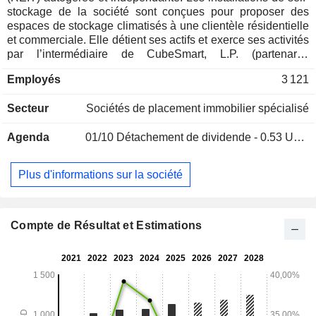
stockage de la société sont conçues pour proposer des
espaces de stockage climatisés à une clientèle résidentielle
et commerciale. Elle détient ses actifs et exerce ses activités
par l’intermédiaire de CubeSmart, L.P. (partenariat
d’exploitation) et des filiales de ce dernier. Ses clients louent
Employés
3 121
des cubes de stockage à usage exclusif, sur une base
mensuelle. De plus, certains de ses sites proposent des
Secteur
Sociétés de placement immobilier spécialisé
zones de stockage extérieures pour les véhicules et les
bateaux. Ses entrepôts sont conçus pour accueillir à la fois
Agenda
01/10
Détachement de dividende - 0.53 USD
des clients résidentiels et commerciaux, avec des
caractéristiques telles que des allées larges et une capacité
de charge permettant l’accès à de gros camions. Ses clients
Plus d'informations sur la société
peuvent accéder à leurs cubes de stockage pendant les
heures d’ouverture, et certains de ses entrepôts offrent aux
clients un accès 24 heures sur 24. Elle possède environ 631
entrepôts de self-stockage situés dans 25 États et dans le
Compte de Résultat et Estimations
District de Columbia, représentant au total environ 45,8
millions de pieds carrés louables.