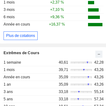
1 mois
+2,37 %
3 mois
+7,10 %
6 mois
+9,36 %
Année en cours
+16,37 %
Plus de cotations
Extrêmes de Cours
1 semaine
40,61
42,28
1 mois
39,71
43,26
Année en cours
35,09
43,26
1 an
35,09
43,26
3 ans
33,18
55,14
5 ans
33,18
57,34