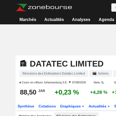
Marchés
Actualités
Analyses
Agenda
DATATEC LIMITED
Révisions des Estimations Datatec Limited
Actions
Cours en clôture
Johannesburg S.E.
07/08/2026
Varia. 5j.
V
88,50
+0,23 %
ZAR
+4,28 %
+
Synthèse
Cotations
Graphiques
Actualités