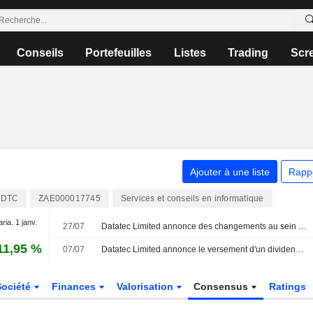
Conseils
Portefeuilles
Listes
Trading
Scr
Ajouter à une liste
Rapp
DTC
ZAE000017745
Services et conseils en informatique
aria. 1 janv.
27/07
Datatec Limited annonce des changements au sein de ses comités, effectifs au 1er août 2026
11,95 %
07/07
Datatec Limited annonce le versement d'un dividende final brut en numéraire
Société
Finances
Valorisation
Consensus
Ratings