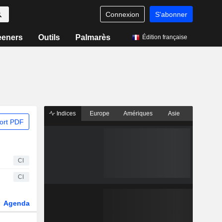
Connexion
S'abonner
eeners
Outils
Palmarès
Édition française
Indices
Europe
Amériques
Asie
ort PDF
CI
CI
Agenda
Secteur
Fonds et ETFs