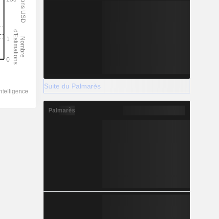
Suite du Palmarès
Palmarès