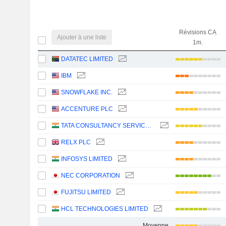
Révisions CA
Ajouter à une liste
1m.
DATATEC LIMITED
IBM
SNOWFLAKE INC.
ACCENTURE PLC
TATA CONSULTANCY SERVICES LTD.
RELX PLC
INFOSYS LIMITED
NEC CORPORATION
FUJITSU LIMITED
HCL TECHNOLOGIES LIMITED
Moyenne