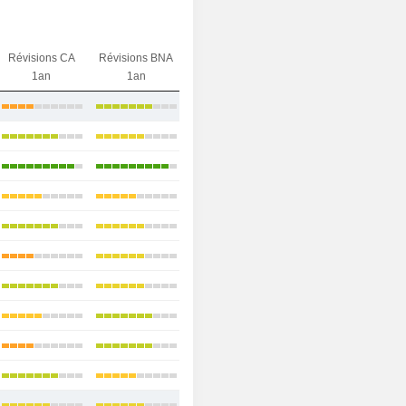
Révisions CA
Révisions BNA
1an
1an