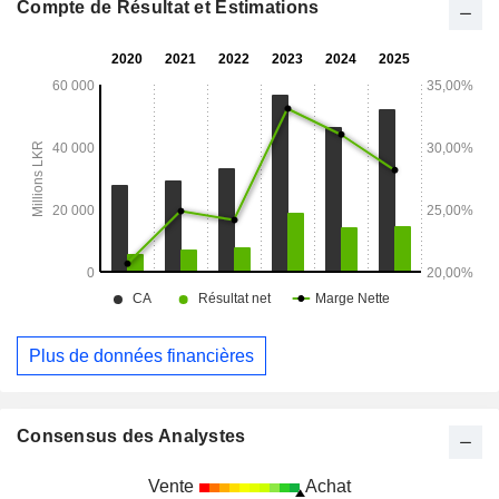
comprennent Ambewela Products (Private) Limited,
Compte de Résultat et Estimations
Balangoda Plantations PLC, Continental Insurance Lanka
Limited, Lanka Bell Limited, Bellvantage (Private) Limited,
Melstacorp PLC et Madulsima Plantations PLC.
Plus de données financières
Consensus des Analystes
Vente
Achat