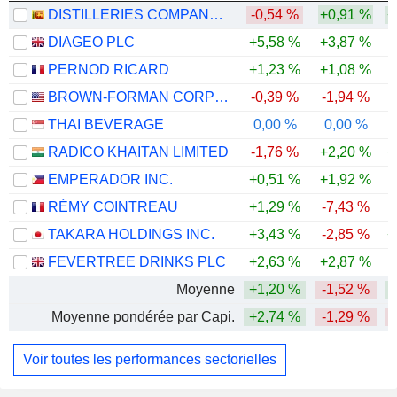
DISTILLERIES COMPANY OF SRI LANKA PLC
-0,54 %
+0,91 %
+
DIAGEO PLC
+5,58 %
+3,87 %
PERNOD RICARD
+1,23 %
+1,08 %
-
BROWN-FORMAN CORPORATION
-0,39 %
-1,94 %
THAI BEVERAGE
0,00 %
0,00 %
RADICO KHAITAN LIMITED
-1,76 %
+2,20 %
+
EMPERADOR INC.
+0,51 %
+1,92 %
RÉMY COINTREAU
+1,29 %
-7,43 %
-
TAKARA HOLDINGS INC.
+3,43 %
-2,85 %
+
FEVERTREE DRINKS PLC
+2,63 %
+2,87 %
Moyenne
+1,20 %
-1,52 %
Moyenne pondérée par Capi.
+2,74 %
-1,29 %
Voir toutes les performances sectorielles