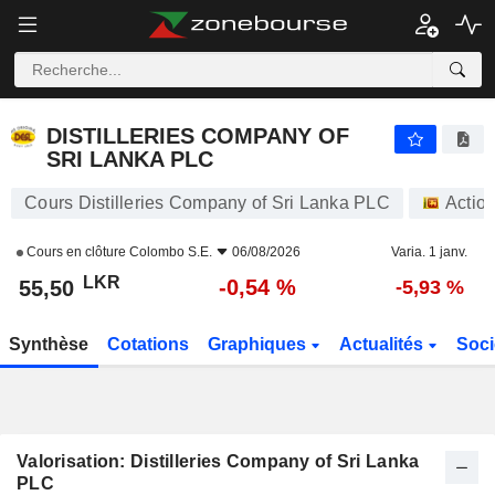
DISTILLERIES COMPANY OF SRI LANKA PLC
55,50
₨
-0,54 %
DISTILLERIES COMPANY OF
SRI LANKA PLC
Cours Distilleries Company of Sri Lanka PLC
Actio
Cours en clôture
Colombo S.E.
06/08/2026
Varia. 1 janv.
LKR
-0,54 %
55,50
-5,93 %
Synthèse
Cotations
Graphiques
Actualités
Soci
Valorisation: Distilleries Company of Sri Lanka
PLC