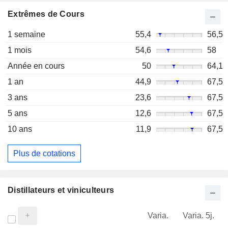
Extrêmes de Cours
1 semaine
55,4
56,5
1 mois
54,6
58
Année en cours
50
64,1
1 an
44,9
67,5
3 ans
23,6
67,5
5 ans
12,6
67,5
10 ans
11,9
67,5
Plus de cotations
Distillateurs et viniculteurs
Varia.
Varia. 5j.