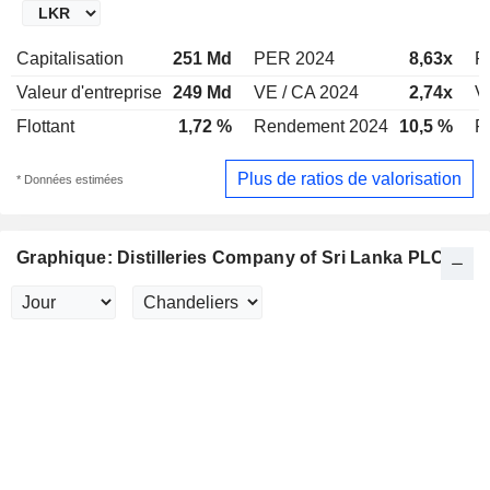
Capitalisation
251 Md
PER 2024
8,63x
P
Valeur d'entreprise
249 Md
VE / CA 2024
2,74x
V
Flottant
1,72 %
Rendement 2024
10,5 %
R
Plus de ratios de valorisation
* Données estimées
Graphique: Distilleries Company of Sri Lanka PLC