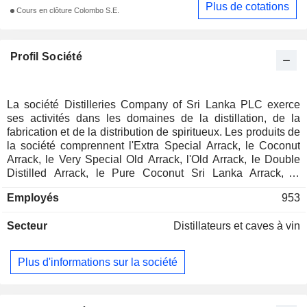
Plus de cotations
Cours en clôture Colombo S.E.
Profil Société
La société Distilleries Company of Sri Lanka PLC exerce
ses activités dans les domaines de la distillation, de la
fabrication et de la distribution de spiritueux. Les produits de
la société comprennent l'Extra Special Arrack, le Coconut
Arrack, le Very Special Old Arrack, l'Old Arrack, le Double
Distilled Arrack, le Pure Coconut Sri Lanka Arrack, le
Special Arrack, l'Extra Special Arrack, le White Label Arrack,
Employés
953
le Blue Label Arrack, le Narikela, le Grand Chais De France,
le Buronga Hill, le Wincarnis - Tonic Wine, le Passion Pop,
Secteur
Distillateurs et caves à vin
le Cape Dreams, Dona Paula, Somerton, Old Pulteney,
Speyburn - Single Malt Scotch Whisky, Elit, Stolichnaya
Vodka, Taittinger - Champagne, Agavita - Tequila, rhum
Plus d'informations sur la société
blanc, Till Sider Whisky, House Of Tilbury Whisky, Black
Opal Arrack, Petroff Vodka, Triple Blue, Galerie Brandy,
Franklin Brandy, et d’autres. Les filiales de la société