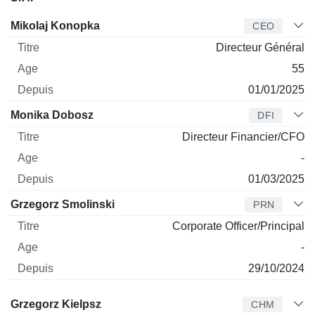
Dirigeant
Titre
Age
Depuis
Mikolaj Konopka
CEO
Directeur Général
55
01/01/2025
Monika Dobosz
DFI
Directeur Financier/CFO
-
01/03/2025
Grzegorz Smolinski
PRN
Corporate Officer/Principal
-
29/10/2024
Administrateur
Titre
Age
Depuis
Grzegorz Kielpsz
CHM