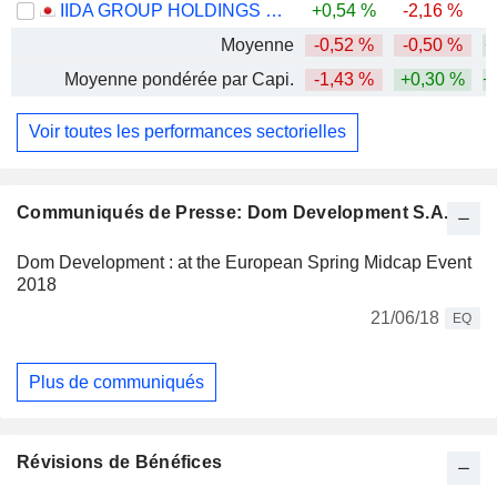
IIDA GROUP HOLDINGS CO., LTD.
+0,54 %
-2,16 %
Moyenne
-0,52 %
-0,50 %
+
Moyenne pondérée par Capi.
-1,43 %
+0,30 %
+
Voir toutes les performances sectorielles
Communiqués de Presse: Dom Development S.A.
Dom Development : at the European Spring Midcap Event
2018
21/06/18
EQ
Plus de communiqués
Révisions de Bénéfices