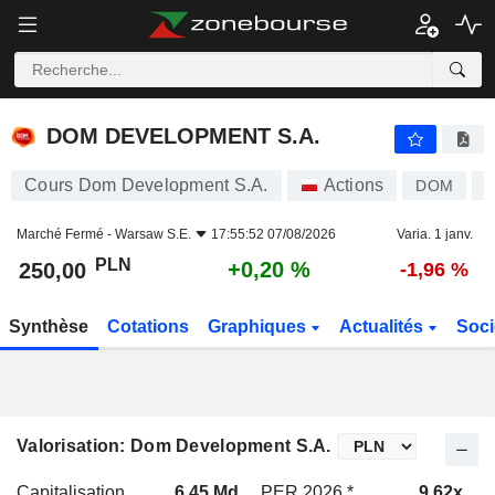
DOM DEVELOPMENT S.A.
250,00
zł
+0,20 %
DOM DEVELOPMENT S.A.
Cours Dom Development S.A.
Actions
DOM
Marché Fermé -
Warsaw S.E.
17:55:52 07/08/2026
Varia. 1 janv.
PLN
+0,20 %
250,00
-1,96 %
Synthèse
Cotations
Graphiques
Actualités
Soci
Valorisation: Dom Development S.A.
Capitalisation
6,45 Md
PER 2026 *
9,62x
P