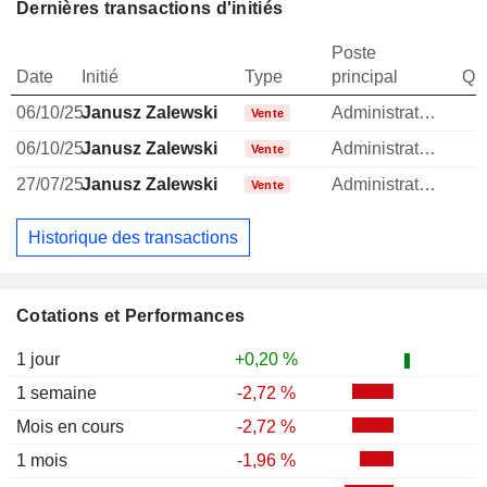
Dernières transactions d'initiés
Poste
Date
Initié
Type
principal
Qua
06/10/25
Janusz Zalewski
Administrateur
1
Vente
06/10/25
Janusz Zalewski
Administrateur
Vente
27/07/25
Janusz Zalewski
Administrateur
Vente
Historique des transactions
Cotations et Performances
1 jour
+0,20 %
1 semaine
-2,72 %
Mois en cours
-2,72 %
1 mois
-1,96 %