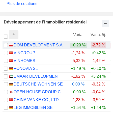
Plus de cotations
Développement de l'immobilier résidentiel
Varia.
Varia. 5j.
DOM DEVELOPMENT S.A.
+0,20 %
-2,72 %
VINGROUP
-1,74 %
+0,42 %
+
VINHOMES
-5,32 %
-1,42 %
+
VONOVIA SE
+1,49 %
+0,10 %
-
EMAAR DEVELOPMENT
-1,62 %
+3,24 %
-
DEUTSCHE WOHNEN SE
0,00 %
-0,32 %
-
OPEN HOUSE GROUP CO., LTD.
+0,90 %
-0,04 %
+
CHINA VANKE CO., LTD.
-1,23 %
-3,59 %
-
LEG IMMOBILIEN SE
+1,54 %
+1,44 %
-