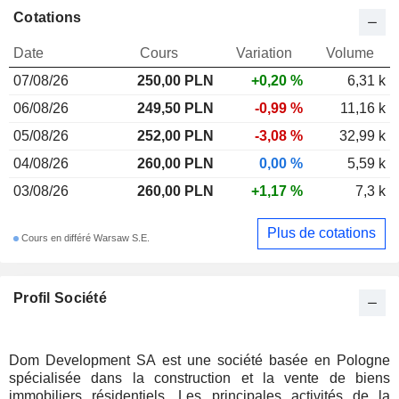
Cotations
Date
Cours
Variation
Volume
07/08/26
250,00 PLN
+0,20 %
6,31 k
06/08/26
249,50 PLN
-0,99 %
11,16 k
05/08/26
252,00 PLN
-3,08 %
32,99 k
04/08/26
260,00 PLN
0,00 %
5,59 k
03/08/26
260,00 PLN
+1,17 %
7,3 k
Plus de cotations
Cours en différé Warsaw S.E.
Profil Société
Dom Development SA est une société basée en Pologne
spécialisée dans la construction et la vente de biens
immobiliers résidentiels. Les principales activités de la